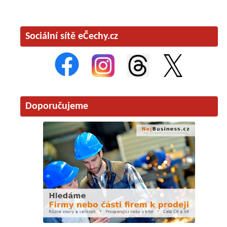
Sociální sítě eČechy.cz
Doporučujeme