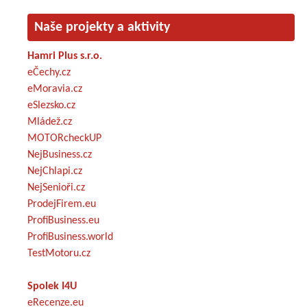
Naše projekty a aktivity
Hamri Plus s.r.o.
eČechy.cz
eMoravia.cz
eSlezsko.cz
Mládež.cz
MOTORcheckUP
NejBusiness.cz
NejChlapi.cz
NejSenioři.cz
ProdejFirem.eu
ProfiBusiness.eu
ProfiBusiness.world
TestMotoru.cz
Spolek I4U
eRecenze.eu