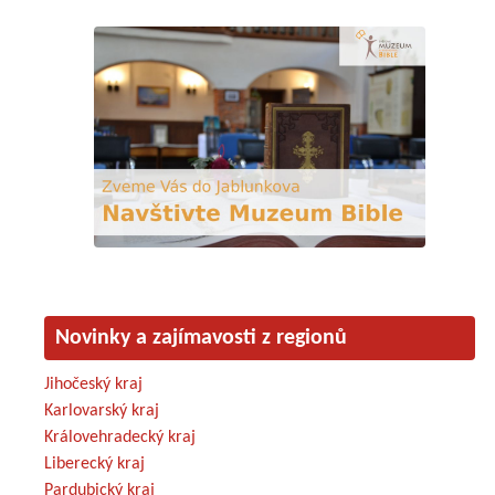
Novinky a zajímavosti z regionů
Jihočeský kraj
Karlovarský kraj
Královehradecký kraj
Liberecký kraj
Pardubický kraj