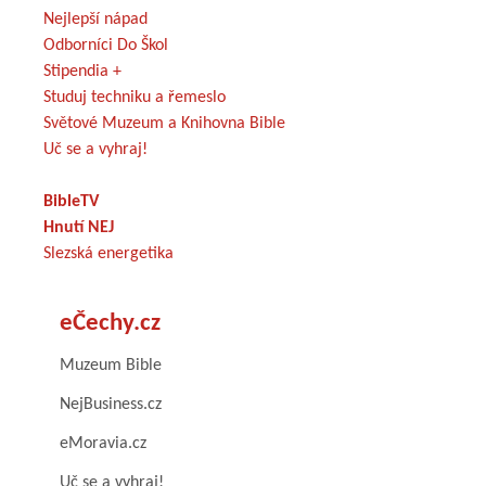
Nejlepší nápad
Odborníci Do Škol
Stipendia +
Studuj techniku a řemeslo
Světové Muzeum a Knihovna Bible
Uč se a vyhraj!
BibleTV
Hnutí NEJ
Slezská energetika
eČechy.cz
Muzeum Bible
NejBusiness.cz
eMoravia.cz
Uč se a vyhraj!