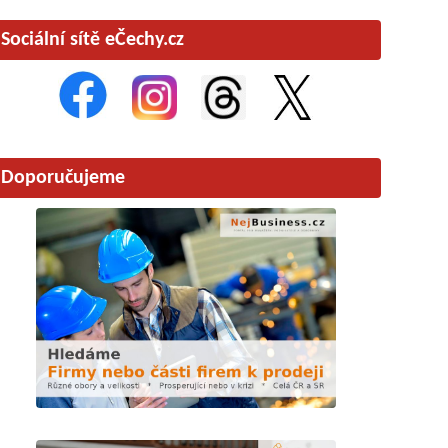
Sociální sítě eČechy.cz
Doporučujeme