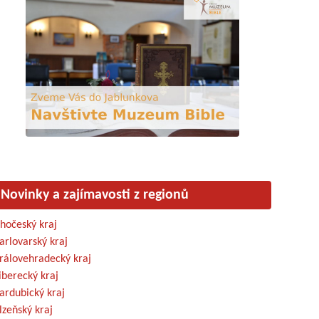
Novinky a zajímavosti z regionů
ihočeský kraj
arlovarský kraj
rálovehradecký kraj
iberecký kraj
ardubický kraj
lzeňský kraj