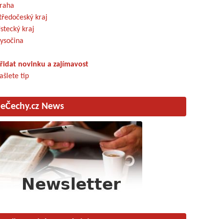
raha
tředočeský kraj
stecký kraj
ysočina
řidat novinku a zajímavost
ašlete tip
eČechy.cz News