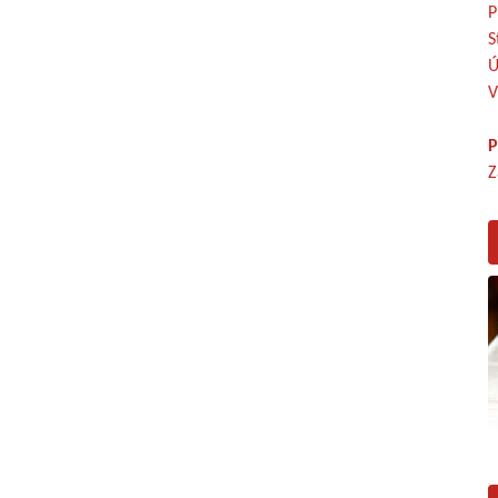
P
S
Ú
V
P
Z