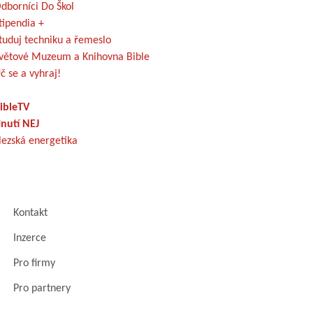
dborníci Do Škol
tipendia +
tuduj techniku a řemeslo
větové Muzeum a Knihovna Bible
č se a vyhraj!
ibleTV
nutí NEJ
lezská energetika
Kontakt
Inzerce
Pro firmy
Pro partnery