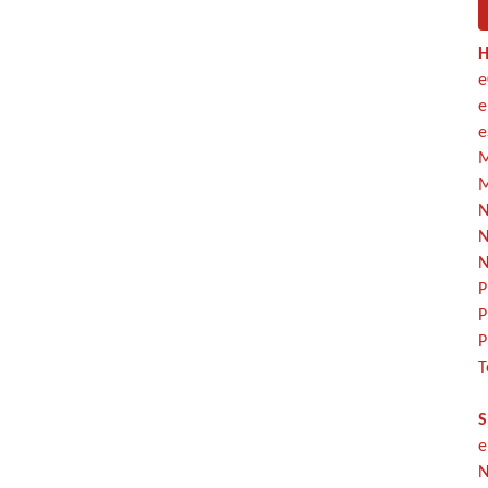
H
e
e
e
M
M
N
N
N
P
P
P
T
S
e
N