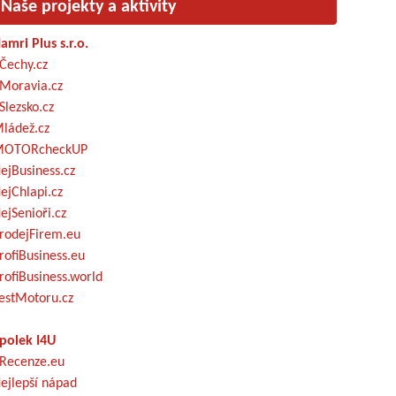
Naše projekty a aktivity
amri Plus s.r.o.
Čechy.cz
Moravia.cz
Slezsko.cz
ládež.cz
OTORcheckUP
ejBusiness.cz
ejChlapi.cz
ejSenioři.cz
rodejFirem.eu
rofiBusiness.eu
rofiBusiness.world
estMotoru.cz
polek I4U
Recenze.eu
ejlepší nápad