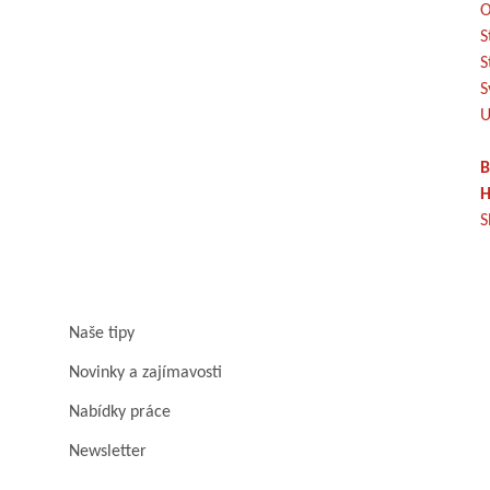
O
S
S
S
U
B
H
S
Naše tipy
Novinky a zajímavosti
Nabídky práce
Newsletter