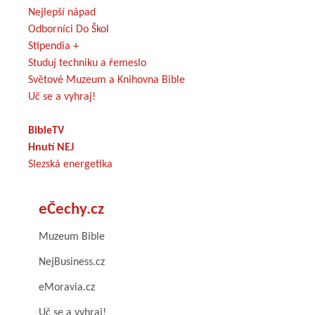
Nejlepší nápad
Odborníci Do Škol
Stipendia +
Studuj techniku a řemeslo
Světové Muzeum a Knihovna Bible
Uč se a vyhraj!
BibleTV
Hnutí NEJ
Slezská energetika
eČechy.cz
Muzeum Bible
NejBusiness.cz
eMoravia.cz
Uč se a vyhraj!