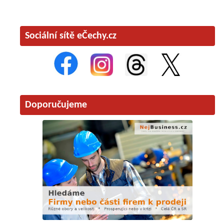
Sociální sítě eČechy.cz
Doporučujeme