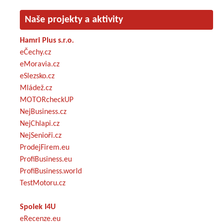
Naše projekty a aktivity
Hamri Plus s.r.o.
eČechy.cz
eMoravia.cz
eSlezsko.cz
Mládež.cz
MOTORcheckUP
NejBusiness.cz
NejChlapi.cz
NejSenioři.cz
ProdejFirem.eu
ProfiBusiness.eu
ProfiBusiness.world
TestMotoru.cz
Spolek I4U
eRecenze.eu