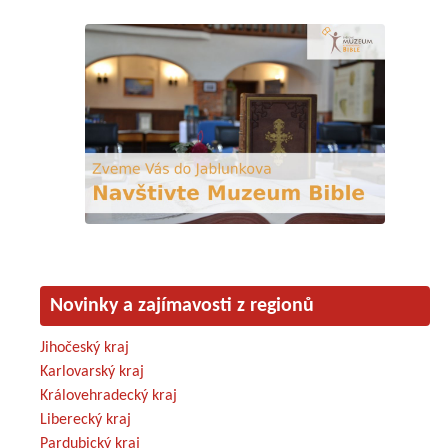
Novinky a zajímavosti z regionů
Jihočeský kraj
Karlovarský kraj
Královehradecký kraj
Liberecký kraj
Pardubický kraj