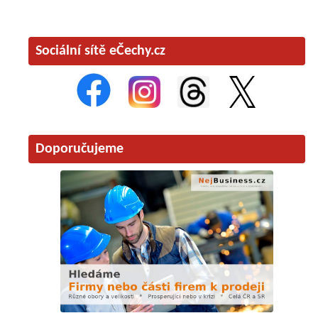
Sociální sítě eČechy.cz
Doporučujeme