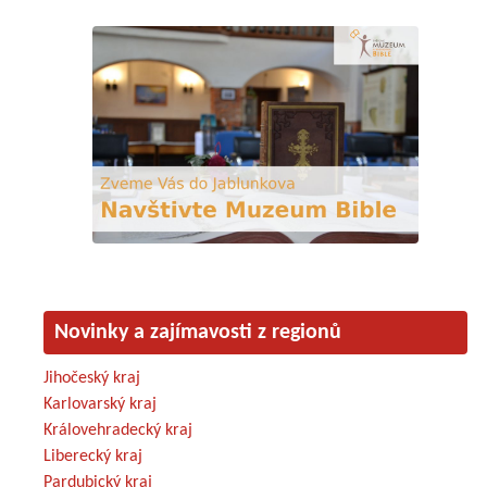
Novinky a zajímavosti z regionů
Jihočeský kraj
Karlovarský kraj
Královehradecký kraj
Liberecký kraj
Pardubický kraj