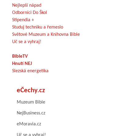
Nejlepší nápad
Odborníci Do Škol
Stipendia +
Studuj techniku a řemeslo
Světové Muzeum a Knihovna Bible
Uč se a vyhraj!
BibleTV
Hnutí NEJ
Slezská energetika
eČechy.cz
Muzeum Bible
NejBusiness.cz
eMoravia.cz
Uč se a vyhraj!