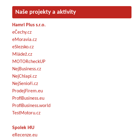
Naše projekty a aktivity
Hamri Plus s.r.o.
eČechy.cz
eMoravia.cz
eSlezsko.cz
Mládež.cz
MOTORcheckUP
NejBusiness.cz
NejChlapi.cz
NejSenioři.cz
ProdejFirem.eu
ProfiBusiness.eu
ProfiBusiness.world
TestMotoru.cz
Spolek I4U
eRecenze.eu