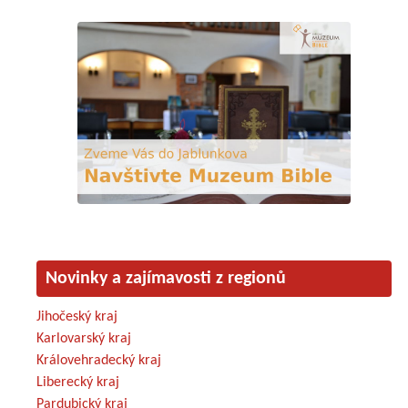
Novinky a zajímavosti z regionů
Jihočeský kraj
Karlovarský kraj
Královehradecký kraj
Liberecký kraj
Pardubický kraj