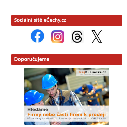
Sociální sítě eČechy.cz
Doporučujeme