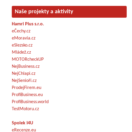
Naše projekty a aktivity
Hamri Plus s.r.o.
eČechy.cz
eMoravia.cz
eSlezsko.cz
Mládež.cz
MOTORcheckUP
NejBusiness.cz
NejChlapi.cz
NejSenioři.cz
ProdejFirem.eu
ProfiBusiness.eu
ProfiBusiness.world
TestMotoru.cz
Spolek I4U
eRecenze.eu