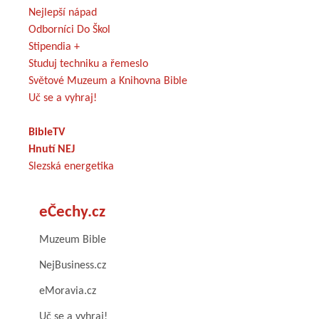
Nejlepší nápad
Odborníci Do Škol
Stipendia +
Studuj techniku a řemeslo
Světové Muzeum a Knihovna Bible
Uč se a vyhraj!
BibleTV
Hnutí NEJ
Slezská energetika
eČechy.cz
Muzeum Bible
NejBusiness.cz
eMoravia.cz
Uč se a vyhraj!