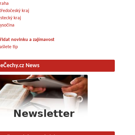
raha
tředočeský kraj
stecký kraj
ysočina
řidat novinku a zajímavost
ašlete tip
eČechy.cz News