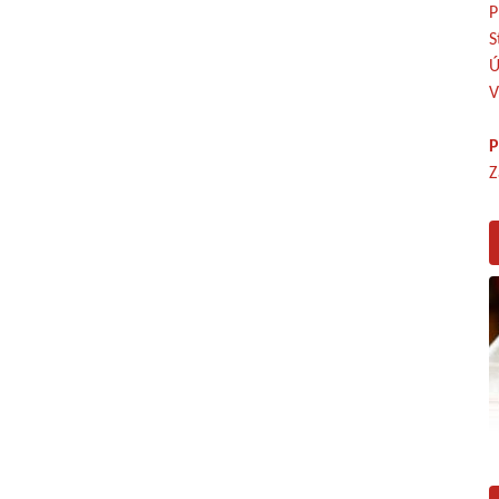
P
S
Ú
V
P
Z