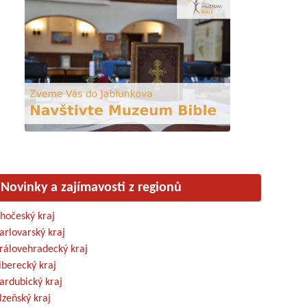
Novinky a zajímavosti z regionů
ihočeský kraj
arlovarský kraj
rálovehradecký kraj
iberecký kraj
ardubický kraj
lzeňský kraj