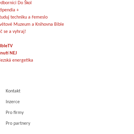
dborníci Do Škol
tipendia +
tuduj techniku a řemeslo
větové Muzeum a Knihovna Bible
č se a vyhraj!
ibleTV
nutí NEJ
lezská energetika
Kontakt
Inzerce
Pro firmy
Pro partnery