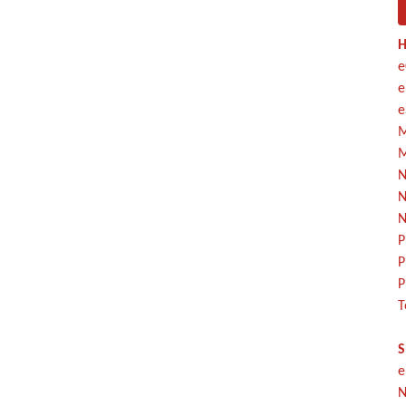
H
e
e
e
M
M
N
N
N
P
P
P
T
S
e
N