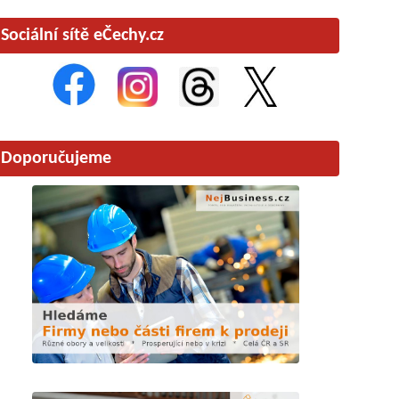
Sociální sítě eČechy.cz
Doporučujeme