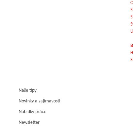
O
S
S
S
U
B
H
S
Naše tipy
Novinky a zajímavosti
Nabídky práce
Newsletter