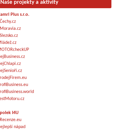
Naše projekty a aktivity
amri Plus s.r.o.
Čechy.cz
Moravia.cz
Slezsko.cz
ládež.cz
OTORcheckUP
ejBusiness.cz
ejChlapi.cz
ejSenioři.cz
rodejFirem.eu
rofiBusiness.eu
rofiBusiness.world
estMotoru.cz
polek I4U
Recenze.eu
ejlepší nápad