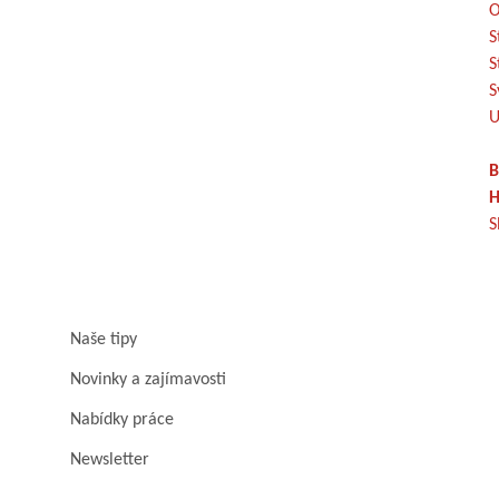
O
S
S
S
U
B
H
S
Naše tipy
Novinky a zajímavosti
Nabídky práce
Newsletter