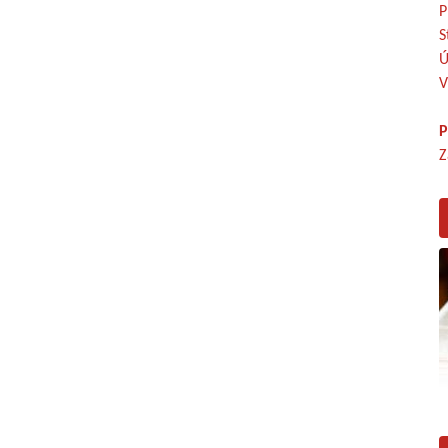
P
S
Ú
V
P
Z