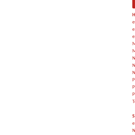
H
e
e
e
M
M
N
N
N
P
P
P
T
S
e
N