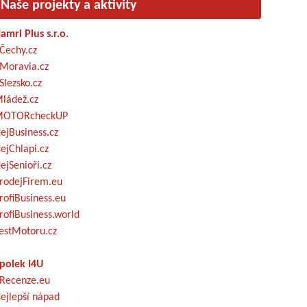
Naše projekty a aktivity
amri Plus s.r.o.
Čechy.cz
Moravia.cz
Slezsko.cz
ládež.cz
OTORcheckUP
ejBusiness.cz
ejChlapi.cz
ejSenioři.cz
rodejFirem.eu
rofiBusiness.eu
rofiBusiness.world
estMotoru.cz
polek I4U
Recenze.eu
ejlepší nápad