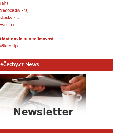
raha
tředočeský kraj
stecký kraj
ysočina
řidat novinku a zajímavost
ašlete tip
eČechy.cz News