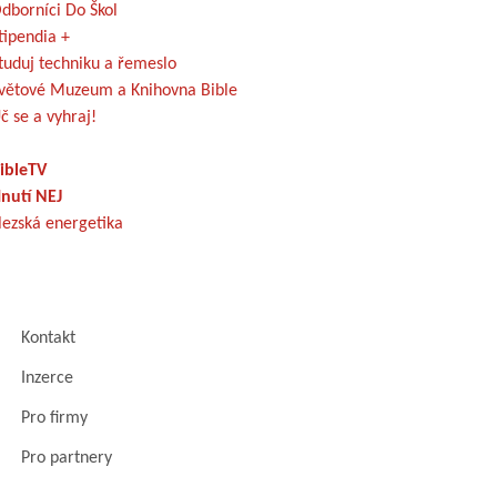
dborníci Do Škol
tipendia +
tuduj techniku a řemeslo
větové Muzeum a Knihovna Bible
č se a vyhraj!
ibleTV
nutí NEJ
lezská energetika
Kontakt
Inzerce
Pro firmy
Pro partnery