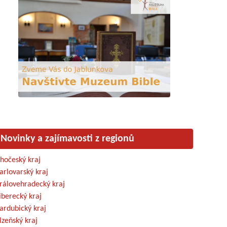
Novinky a zajímavosti z regionů
ihočeský kraj
arlovarský kraj
rálovehradecký kraj
iberecký kraj
ardubický kraj
lzeňský kraj