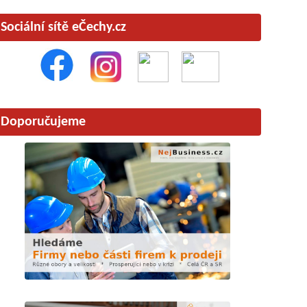
Sociální sítě eČechy.cz
Doporučujeme