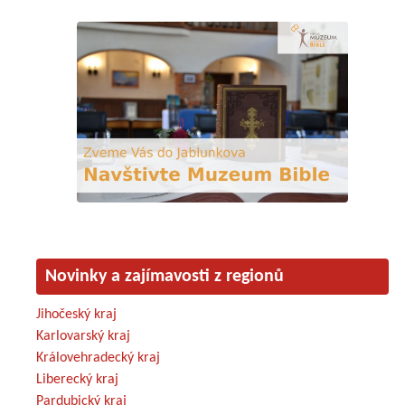
Novinky a zajímavosti z regionů
Jihočeský kraj
Karlovarský kraj
Královehradecký kraj
Liberecký kraj
Pardubický kraj