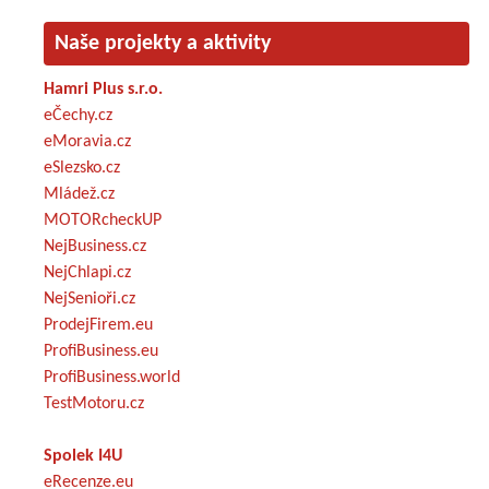
Naše projekty a aktivity
Hamri Plus s.r.o.
eČechy.cz
eMoravia.cz
eSlezsko.cz
Mládež.cz
MOTORcheckUP
NejBusiness.cz
NejChlapi.cz
NejSenioři.cz
ProdejFirem.eu
ProfiBusiness.eu
ProfiBusiness.world
TestMotoru.cz
Spolek I4U
eRecenze.eu