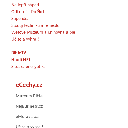
Nejlepší nápad
Odborníci Do Škol
Stipendia +
Studuj techniku a řemeslo
Světové Muzeum a Knihovna Bible
Uč se a vyhraj!
BibleTV
Hnutí NEJ
Slezská energetika
eČechy.cz
Muzeum Bible
NejBusiness.cz
eMoravia.cz
Uč se a vyhraj!