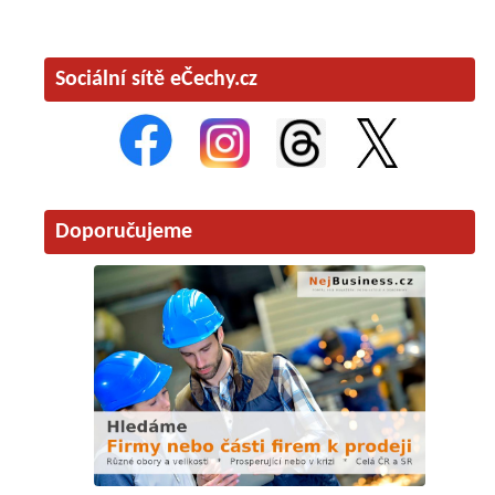
Sociální sítě eČechy.cz
Doporučujeme