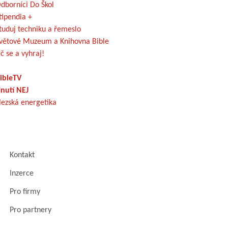
dborníci Do Škol
tipendia +
tuduj techniku a řemeslo
větové Muzeum a Knihovna Bible
č se a vyhraj!
ibleTV
nutí NEJ
lezská energetika
Kontakt
Inzerce
Pro firmy
Pro partnery