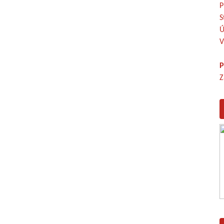
P
S
Ú
V
P
Z