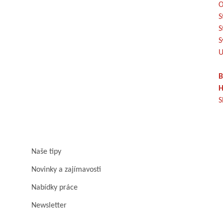
O
S
S
S
U
B
H
S
Naše tipy
Novinky a zajímavosti
Nabídky práce
Newsletter