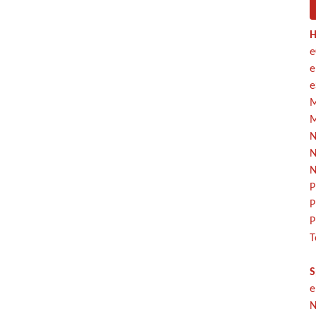
H
e
e
e
M
M
N
N
N
P
P
P
T
S
e
N