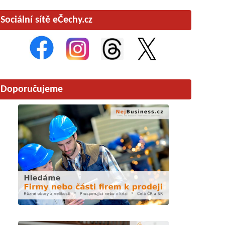
Sociální sítě eČechy.cz
Doporučujeme