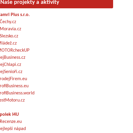
Naše projekty a aktivity
amri Plus s.r.o.
Čechy.cz
Moravia.cz
Slezsko.cz
ládež.cz
OTORcheckUP
ejBusiness.cz
ejChlapi.cz
ejSenioři.cz
rodejFirem.eu
rofiBusiness.eu
rofiBusiness.world
estMotoru.cz
polek I4U
Recenze.eu
ejlepší nápad