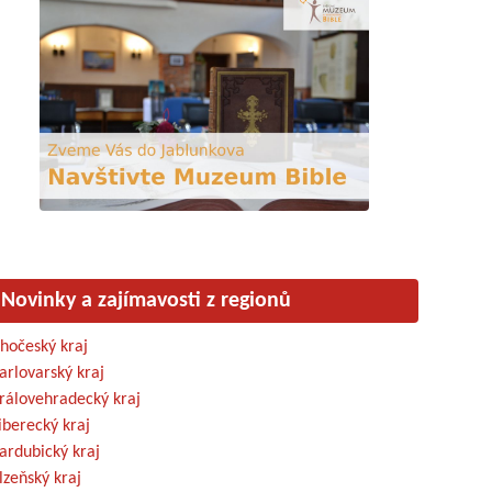
Novinky a zajímavosti z regionů
ihočeský kraj
arlovarský kraj
rálovehradecký kraj
iberecký kraj
ardubický kraj
lzeňský kraj