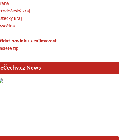
raha
tředočeský kraj
stecký kraj
ysočina
řidat novinku a zajímavost
ašlete tip
eČechy.cz News