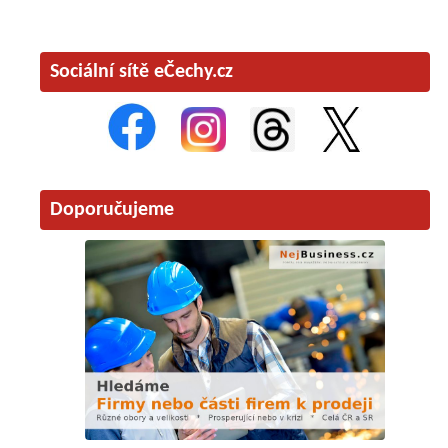
Sociální sítě eČechy.cz
Doporučujeme