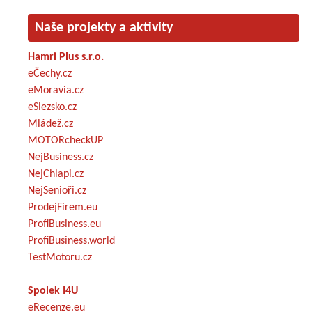
Naše projekty a aktivity
Hamri Plus s.r.o.
eČechy.cz
eMoravia.cz
eSlezsko.cz
Mládež.cz
MOTORcheckUP
NejBusiness.cz
NejChlapi.cz
NejSenioři.cz
ProdejFirem.eu
ProfiBusiness.eu
ProfiBusiness.world
TestMotoru.cz
Spolek I4U
eRecenze.eu