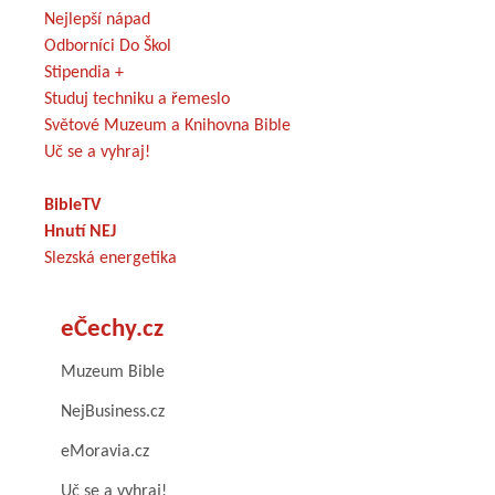
Nejlepší nápad
Odborníci Do Škol
Stipendia +
Studuj techniku a řemeslo
Světové Muzeum a Knihovna Bible
Uč se a vyhraj!
BibleTV
Hnutí NEJ
Slezská energetika
eČechy.cz
Muzeum Bible
NejBusiness.cz
eMoravia.cz
Uč se a vyhraj!