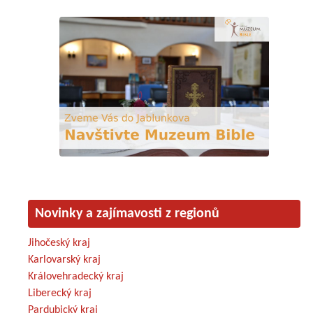
Novinky a zajímavosti z regionů
Jihočeský kraj
Karlovarský kraj
Královehradecký kraj
Liberecký kraj
Pardubický kraj