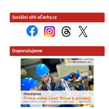
Sociální sítě eČechy.cz
Doporučujeme