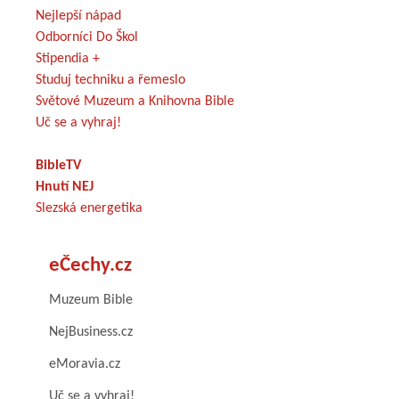
Nejlepší nápad
Odborníci Do Škol
Stipendia +
Studuj techniku a řemeslo
Světové Muzeum a Knihovna Bible
Uč se a vyhraj!
BibleTV
Hnutí NEJ
Slezská energetika
eČechy.cz
Muzeum Bible
NejBusiness.cz
eMoravia.cz
Uč se a vyhraj!