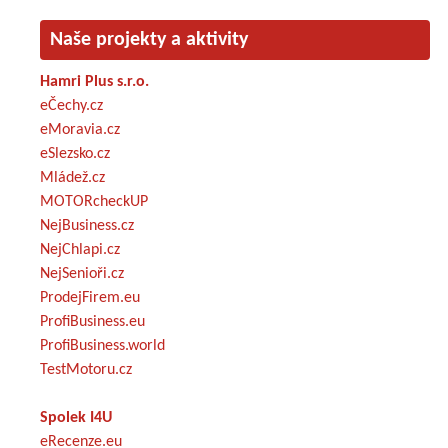
Naše projekty a aktivity
Hamri Plus s.r.o.
eČechy.cz
eMoravia.cz
eSlezsko.cz
Mládež.cz
MOTORcheckUP
NejBusiness.cz
NejChlapi.cz
NejSenioři.cz
ProdejFirem.eu
ProfiBusiness.eu
ProfiBusiness.world
TestMotoru.cz
Spolek I4U
eRecenze.eu