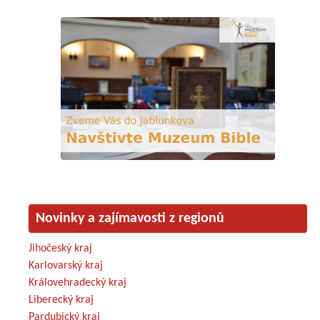
Novinky a zajímavosti z regionů
Jihočeský kraj
Karlovarský kraj
Královehradecký kraj
Liberecký kraj
Pardubický kraj