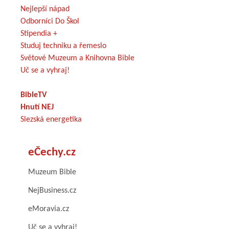
Nejlepší nápad
Odborníci Do Škol
Stipendia +
Studuj techniku a řemeslo
Světové Muzeum a Knihovna Bible
Uč se a vyhraj!
BibleTV
Hnutí NEJ
Slezská energetika
eČechy.cz
Muzeum Bible
NejBusiness.cz
eMoravia.cz
Uč se a vyhraj!