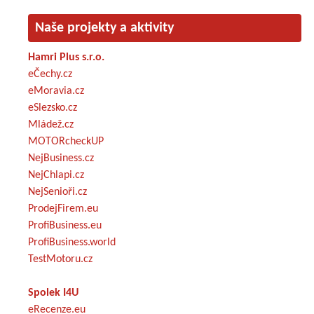
Naše projekty a aktivity
Hamri Plus s.r.o.
eČechy.cz
eMoravia.cz
eSlezsko.cz
Mládež.cz
MOTORcheckUP
NejBusiness.cz
NejChlapi.cz
NejSenioři.cz
ProdejFirem.eu
ProfiBusiness.eu
ProfiBusiness.world
TestMotoru.cz
Spolek I4U
eRecenze.eu