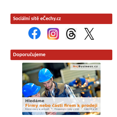
Sociální sítě eČechy.cz
Doporučujeme