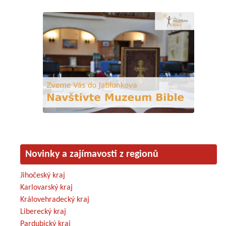
Novinky a zajímavosti z regionů
Jihočeský kraj
Karlovarský kraj
Královehradecký kraj
Liberecký kraj
Pardubický kraj