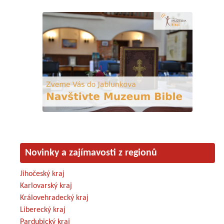
Novinky a zajímavosti z regionů
Jihočeský kraj
Karlovarský kraj
Královehradecký kraj
Liberecký kraj
Pardubický kraj