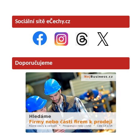
Sociální sítě eČechy.cz
Doporučujeme