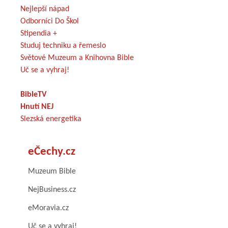
Nejlepší nápad
Odborníci Do Škol
Stipendia +
Studuj techniku a řemeslo
Světové Muzeum a Knihovna Bible
Uč se a vyhraj!
BibleTV
Hnutí NEJ
Slezská energetika
eČechy.cz
Muzeum Bible
NejBusiness.cz
eMoravia.cz
Uč se a vyhraj!