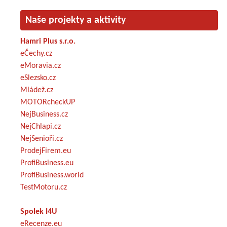
Naše projekty a aktivity
Hamri Plus s.r.o.
eČechy.cz
eMoravia.cz
eSlezsko.cz
Mládež.cz
MOTORcheckUP
NejBusiness.cz
NejChlapi.cz
NejSenioři.cz
ProdejFirem.eu
ProfiBusiness.eu
ProfiBusiness.world
TestMotoru.cz
Spolek I4U
eRecenze.eu