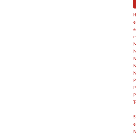
H
e
e
e
M
M
N
N
N
P
P
P
T
S
e
N