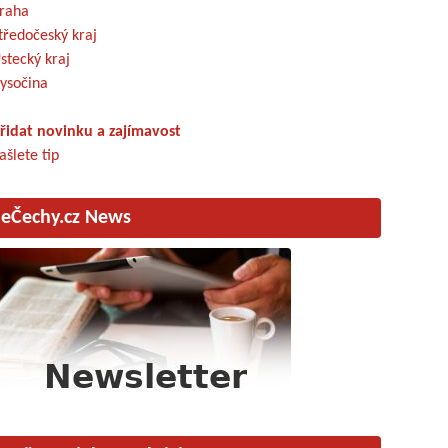
raha
tředočeský kraj
stecký kraj
ysočina
řidat novinku a zajímavost
ašlete tip
eČechy.cz News