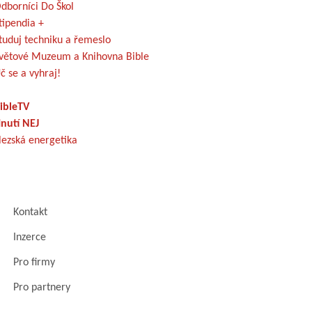
dborníci Do Škol
tipendia +
tuduj techniku a řemeslo
větové Muzeum a Knihovna Bible
č se a vyhraj!
ibleTV
nutí NEJ
lezská energetika
Kontakt
Inzerce
Pro firmy
Pro partnery