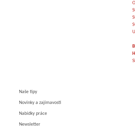
O
S
S
S
U
B
H
S
Naše tipy
Novinky a zajímavosti
Nabídky práce
Newsletter