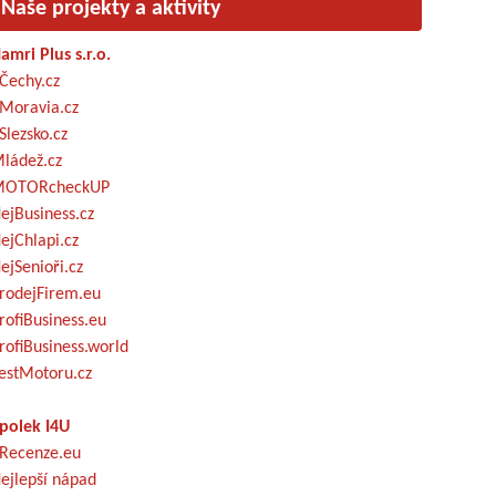
Naše projekty a aktivity
amri Plus s.r.o.
Čechy.cz
Moravia.cz
Slezsko.cz
ládež.cz
OTORcheckUP
ejBusiness.cz
ejChlapi.cz
ejSenioři.cz
rodejFirem.eu
rofiBusiness.eu
rofiBusiness.world
estMotoru.cz
polek I4U
Recenze.eu
ejlepší nápad