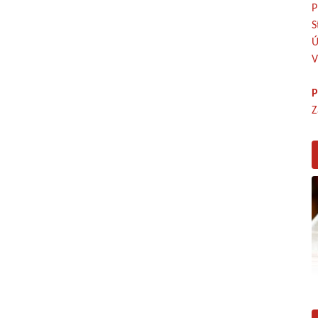
P
S
Ú
V
P
Z