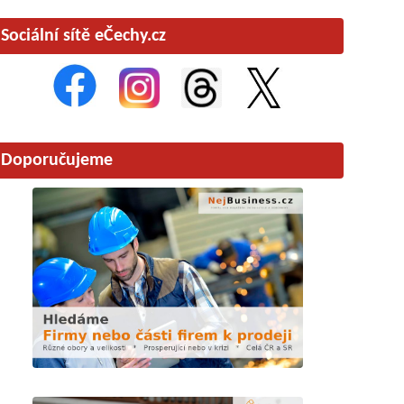
Sociální sítě eČechy.cz
Doporučujeme