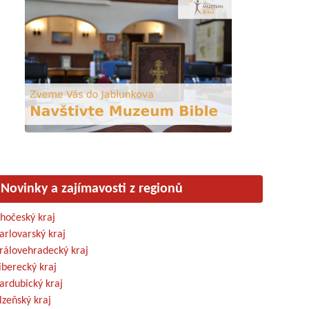
Novinky a zajímavosti z regionů
ihočeský kraj
arlovarský kraj
rálovehradecký kraj
iberecký kraj
ardubický kraj
lzeňský kraj