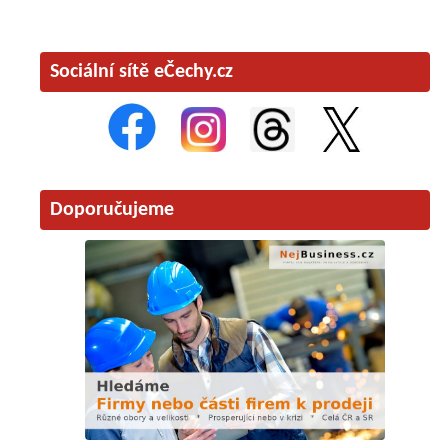
Sociální sítě eČechy.cz
Doporučujeme