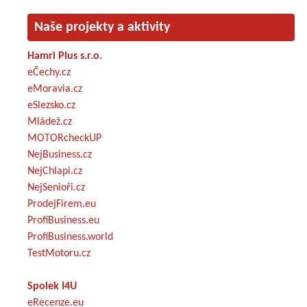
Naše projekty a aktivity
Hamri Plus s.r.o.
eČechy.cz
eMoravia.cz
eSlezsko.cz
Mládež.cz
MOTORcheckUP
NejBusiness.cz
NejChlapi.cz
NejSenioři.cz
ProdejFirem.eu
ProfiBusiness.eu
ProfiBusiness.world
TestMotoru.cz
Spolek I4U
eRecenze.eu