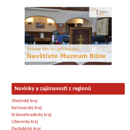
Novinky a zajímavosti z regionů
Jihočeský kraj
Karlovarský kraj
Královehradecký kraj
Liberecký kraj
Pardubický kraj