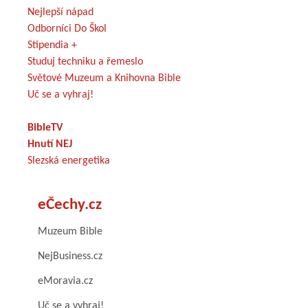
Nejlepší nápad
Odborníci Do Škol
Stipendia +
Studuj techniku a řemeslo
Světové Muzeum a Knihovna Bible
Uč se a vyhraj!
BibleTV
Hnutí NEJ
Slezská energetika
eČechy.cz
Muzeum Bible
NejBusiness.cz
eMoravia.cz
Uč se a vyhraj!