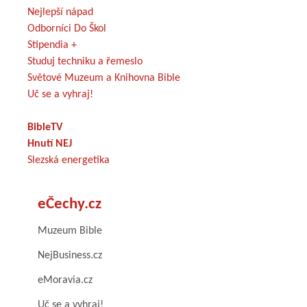
Nejlepší nápad
Odborníci Do Škol
Stipendia +
Studuj techniku a řemeslo
Světové Muzeum a Knihovna Bible
Uč se a vyhraj!
BibleTV
Hnutí NEJ
Slezská energetika
eČechy.cz
Muzeum Bible
NejBusiness.cz
eMoravia.cz
Uč se a vyhraj!