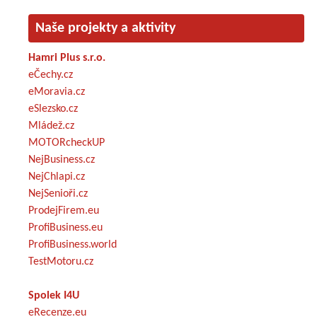
Naše projekty a aktivity
Hamri Plus s.r.o.
eČechy.cz
eMoravia.cz
eSlezsko.cz
Mládež.cz
MOTORcheckUP
NejBusiness.cz
NejChlapi.cz
NejSenioři.cz
ProdejFirem.eu
ProfiBusiness.eu
ProfiBusiness.world
TestMotoru.cz
Spolek I4U
eRecenze.eu