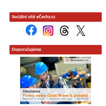
Sociální sítě eČechy.cz
Doporučujeme