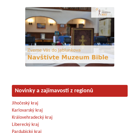
Novinky a zajímavosti z regionů
Jihočeský kraj
Karlovarský kraj
Královehradecký kraj
Liberecký kraj
Pardubický kraj