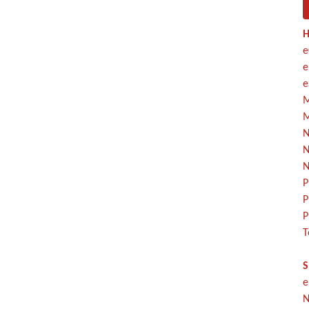
H
e
e
e
M
M
N
N
N
P
P
P
T
S
e
N