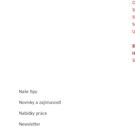
O
S
S
S
U
B
H
S
Naše tipy
Novinky a zajímavosti
Nabídky práce
Newsletter