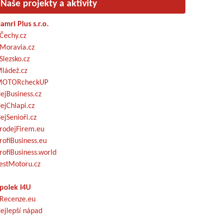
Naše projekty a aktivity
amri Plus s.r.o.
Čechy.cz
Moravia.cz
Slezsko.cz
ládež.cz
OTORcheckUP
ejBusiness.cz
ejChlapi.cz
ejSenioři.cz
rodejFirem.eu
rofiBusiness.eu
rofiBusiness.world
estMotoru.cz
polek I4U
Recenze.eu
ejlepší nápad