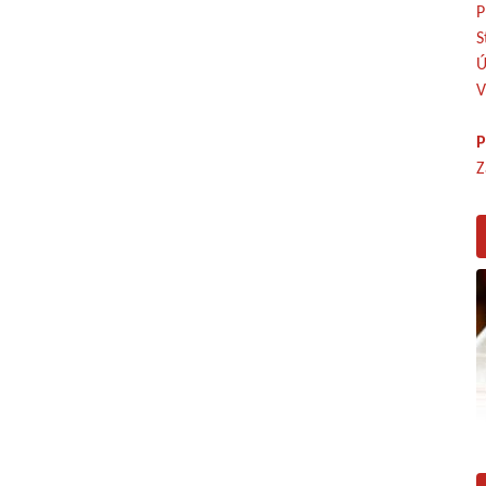
P
S
Ú
V
P
Z