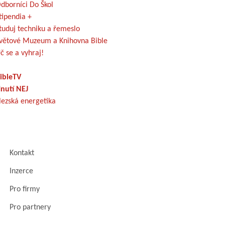
dborníci Do Škol
tipendia +
tuduj techniku a řemeslo
větové Muzeum a Knihovna Bible
č se a vyhraj!
ibleTV
nutí NEJ
lezská energetika
Kontakt
Inzerce
Pro firmy
Pro partnery