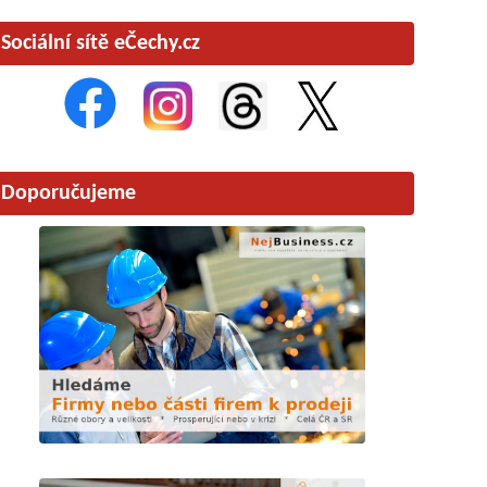
Sociální sítě eČechy.cz
Doporučujeme