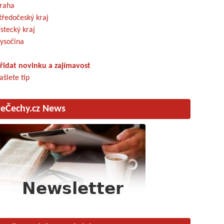
raha
tředočeský kraj
stecký kraj
ysočina
řidat novinku a zajímavost
ašlete tip
eČechy.cz News