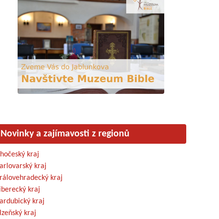
Novinky a zajímavosti z regionů
ihočeský kraj
arlovarský kraj
rálovehradecký kraj
iberecký kraj
ardubický kraj
lzeňský kraj