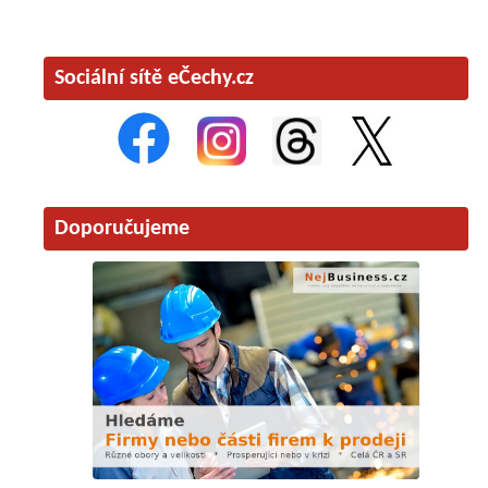
Sociální sítě eČechy.cz
Doporučujeme