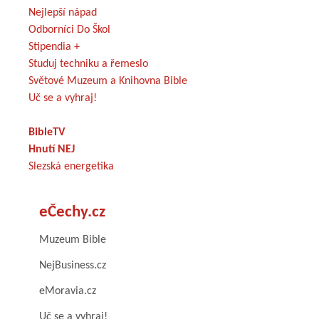
Nejlepší nápad
Odborníci Do Škol
Stipendia +
Studuj techniku a řemeslo
Světové Muzeum a Knihovna Bible
Uč se a vyhraj!
BibleTV
Hnutí NEJ
Slezská energetika
eČechy.cz
Muzeum Bible
NejBusiness.cz
eMoravia.cz
Uč se a vyhraj!