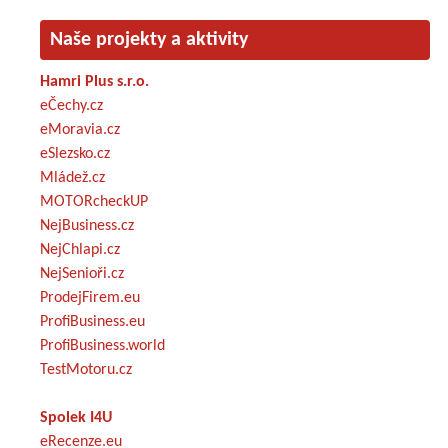
Naše projekty a aktivity
Hamri Plus s.r.o.
eČechy.cz
eMoravia.cz
eSlezsko.cz
Mládež.cz
MOTORcheckUP
NejBusiness.cz
NejChlapi.cz
NejSenioři.cz
ProdejFirem.eu
ProfiBusiness.eu
ProfiBusiness.world
TestMotoru.cz
Spolek I4U
eRecenze.eu