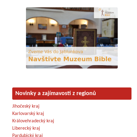
Novinky a zajímavosti z regionů
Jihočeský kraj
Karlovarský kraj
Královehradecký kraj
Liberecký kraj
Pardubický kraj