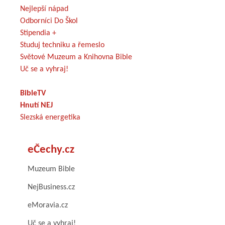
Nejlepší nápad
Odborníci Do Škol
Stipendia +
Studuj techniku a řemeslo
Světové Muzeum a Knihovna Bible
Uč se a vyhraj!
BibleTV
Hnutí NEJ
Slezská energetika
eČechy.cz
Muzeum Bible
NejBusiness.cz
eMoravia.cz
Uč se a vyhraj!