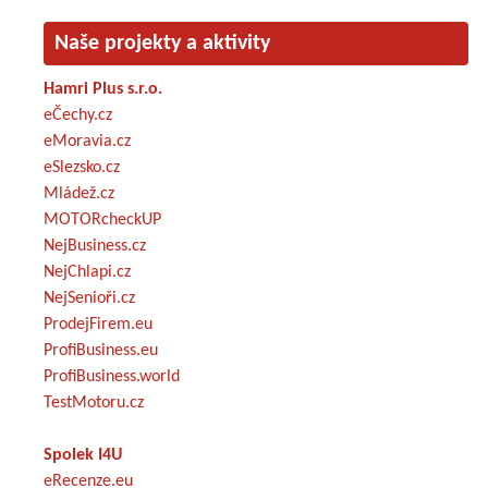
Naše projekty a aktivity
Hamri Plus s.r.o.
eČechy.cz
eMoravia.cz
eSlezsko.cz
Mládež.cz
MOTORcheckUP
NejBusiness.cz
NejChlapi.cz
NejSenioři.cz
ProdejFirem.eu
ProfiBusiness.eu
ProfiBusiness.world
TestMotoru.cz
Spolek I4U
eRecenze.eu