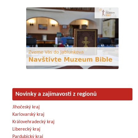
Novinky a zajímavosti z regionů
Jihočeský kraj
Karlovarský kraj
Královehradecký kraj
Liberecký kraj
Pardubický kraj