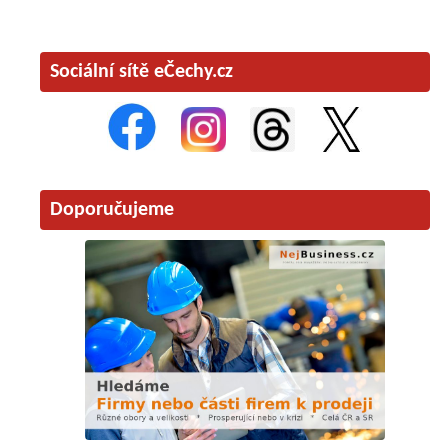
Sociální sítě eČechy.cz
Doporučujeme