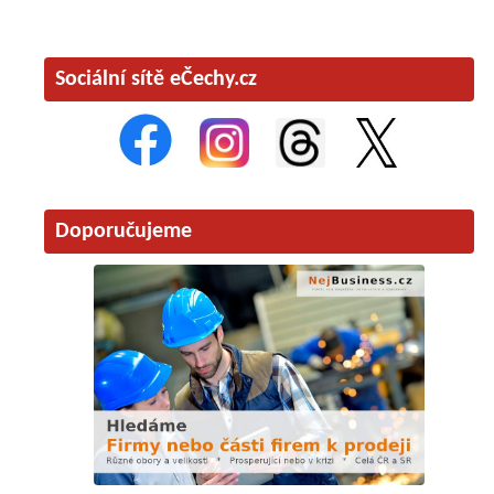
Sociální sítě eČechy.cz
Doporučujeme