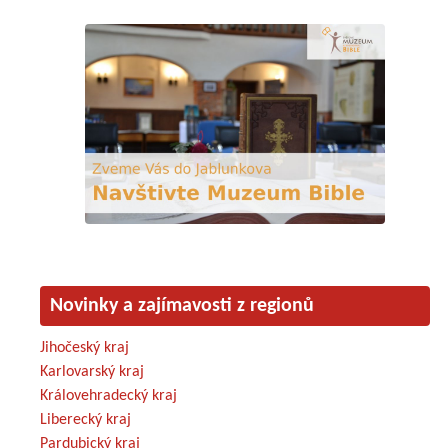
Novinky a zajímavosti z regionů
Jihočeský kraj
Karlovarský kraj
Královehradecký kraj
Liberecký kraj
Pardubický kraj