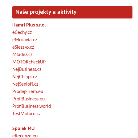
Naše projekty a aktivity
Hamri Plus s.r.o.
eČechy.cz
eMoravia.cz
eSlezsko.cz
Mládež.cz
MOTORcheckUP
NejBusiness.cz
NejChlapi.cz
NejSenioři.cz
ProdejFirem.eu
ProfiBusiness.eu
ProfiBusiness.world
TestMotoru.cz
Spolek I4U
eRecenze.eu