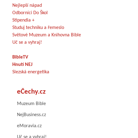
Nejlepší nápad
Odborníci Do Škol
Stipendia +
Studuj techniku a řemeslo
Světové Muzeum a Knihovna Bible
Uč se a vyhraj!
BibleTV
Hnutí NEJ
Slezská energetika
eČechy.cz
Muzeum Bible
NejBusiness.cz
eMoravia.cz
Uč se a vyhraj!