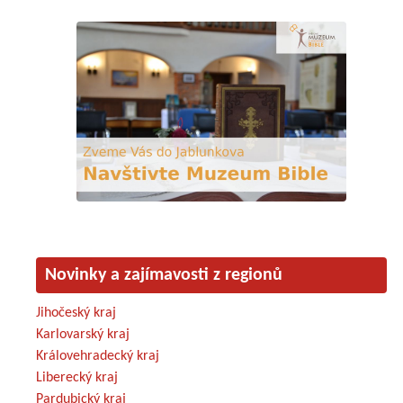
Novinky a zajímavosti z regionů
Jihočeský kraj
Karlovarský kraj
Královehradecký kraj
Liberecký kraj
Pardubický kraj