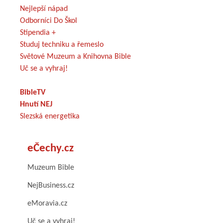
Nejlepší nápad
Odborníci Do Škol
Stipendia +
Studuj techniku a řemeslo
Světové Muzeum a Knihovna Bible
Uč se a vyhraj!
BibleTV
Hnutí NEJ
Slezská energetika
eČechy.cz
Muzeum Bible
NejBusiness.cz
eMoravia.cz
Uč se a vyhraj!