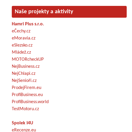
Naše projekty a aktivity
Hamri Plus s.r.o.
eČechy.cz
eMoravia.cz
eSlezsko.cz
Mládež.cz
MOTORcheckUP
NejBusiness.cz
NejChlapi.cz
NejSenioři.cz
ProdejFirem.eu
ProfiBusiness.eu
ProfiBusiness.world
TestMotoru.cz
Spolek I4U
eRecenze.eu