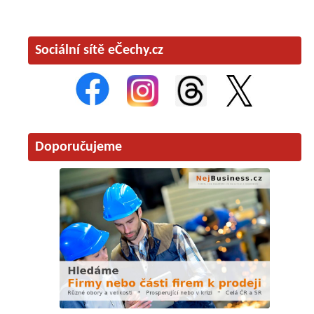
Sociální sítě eČechy.cz
Doporučujeme