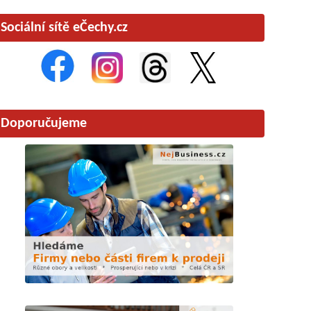
Sociální sítě eČechy.cz
Doporučujeme