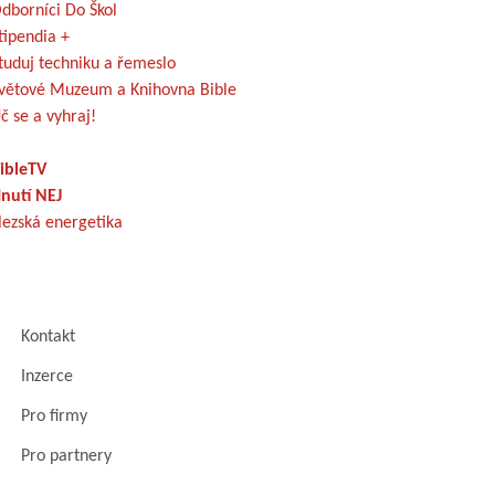
dborníci Do Škol
tipendia +
tuduj techniku a řemeslo
větové Muzeum a Knihovna Bible
č se a vyhraj!
ibleTV
nutí NEJ
lezská energetika
Kontakt
Inzerce
Pro firmy
Pro partnery