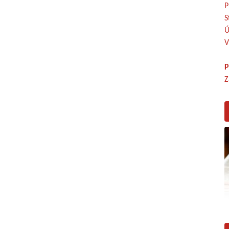
P
S
Ú
V
P
Z