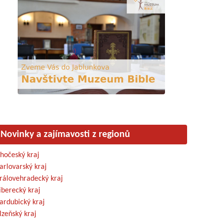
Novinky a zajímavosti z regionů
ihočeský kraj
arlovarský kraj
rálovehradecký kraj
iberecký kraj
ardubický kraj
lzeňský kraj