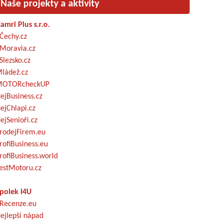
Naše projekty a aktivity
amri Plus s.r.o.
Čechy.cz
Moravia.cz
Slezsko.cz
ládež.cz
OTORcheckUP
ejBusiness.cz
ejChlapi.cz
ejSenioři.cz
rodejFirem.eu
rofiBusiness.eu
rofiBusiness.world
estMotoru.cz
polek I4U
Recenze.eu
ejlepší nápad