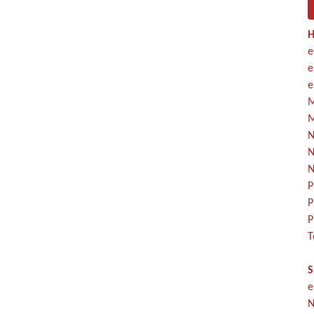
H
e
e
e
M
M
N
N
N
P
P
P
T
S
e
N