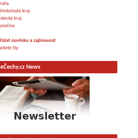
raha
tředočeský kraj
stecký kraj
ysočina
řidat novinku a zajímavost
ašlete tip
eČechy.cz News