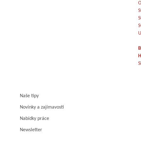
O
S
S
S
U
B
H
S
Naše tipy
Novinky a zajímavosti
Nabídky práce
Newsletter