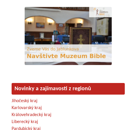
Novinky a zajímavosti z regionů
Jihočeský kraj
Karlovarský kraj
Královehradecký kraj
Liberecký kraj
Pardubický kraj