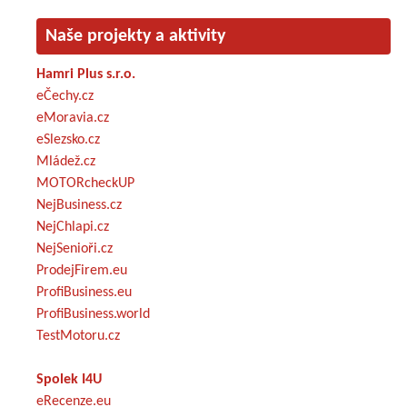
Naše projekty a aktivity
Hamri Plus s.r.o.
eČechy.cz
eMoravia.cz
eSlezsko.cz
Mládež.cz
MOTORcheckUP
NejBusiness.cz
NejChlapi.cz
NejSenioři.cz
ProdejFirem.eu
ProfiBusiness.eu
ProfiBusiness.world
TestMotoru.cz
Spolek I4U
eRecenze.eu