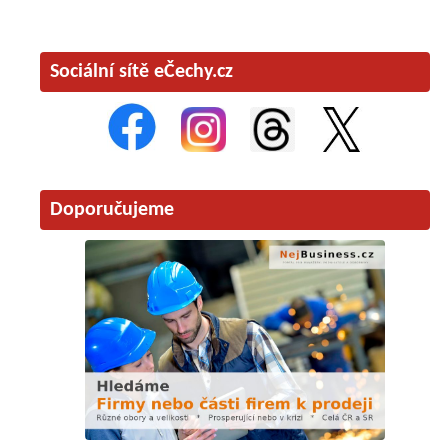
Sociální sítě eČechy.cz
Doporučujeme