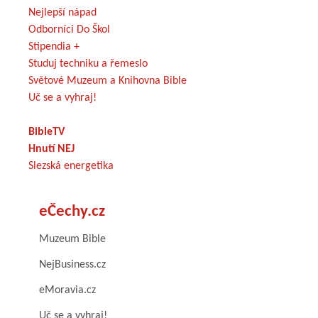
Nejlepší nápad
Odborníci Do Škol
Stipendia +
Studuj techniku a řemeslo
Světové Muzeum a Knihovna Bible
Uč se a vyhraj!
BibleTV
Hnutí NEJ
Slezská energetika
eČechy.cz
Muzeum Bible
NejBusiness.cz
eMoravia.cz
Uč se a vyhraj!