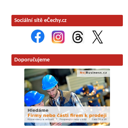
Sociální sítě eČechy.cz
Doporučujeme