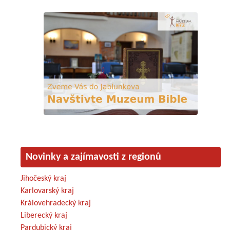
Novinky a zajímavosti z regionů
Jihočeský kraj
Karlovarský kraj
Královehradecký kraj
Liberecký kraj
Pardubický kraj