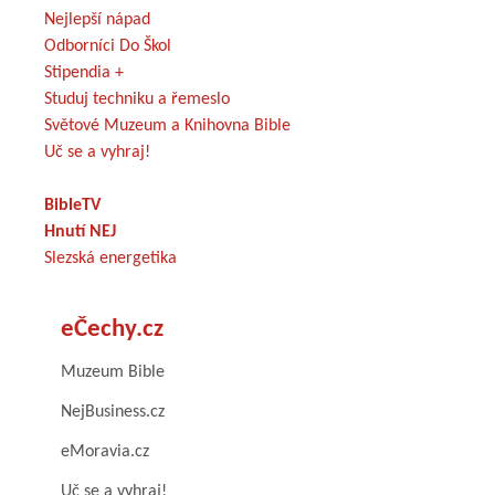
Nejlepší nápad
Odborníci Do Škol
Stipendia +
Studuj techniku a řemeslo
Světové Muzeum a Knihovna Bible
Uč se a vyhraj!
BibleTV
Hnutí NEJ
Slezská energetika
eČechy.cz
Muzeum Bible
NejBusiness.cz
eMoravia.cz
Uč se a vyhraj!