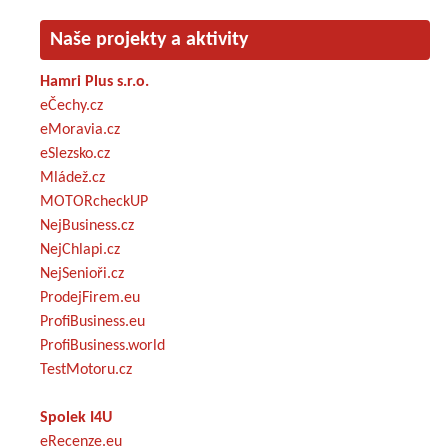
Naše projekty a aktivity
Hamri Plus s.r.o.
eČechy.cz
eMoravia.cz
eSlezsko.cz
Mládež.cz
MOTORcheckUP
NejBusiness.cz
NejChlapi.cz
NejSenioři.cz
ProdejFirem.eu
ProfiBusiness.eu
ProfiBusiness.world
TestMotoru.cz
Spolek I4U
eRecenze.eu