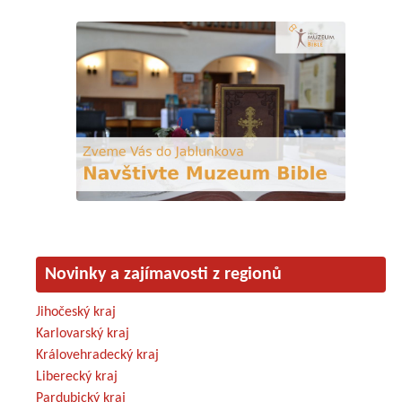
Novinky a zajímavosti z regionů
Jihočeský kraj
Karlovarský kraj
Královehradecký kraj
Liberecký kraj
Pardubický kraj