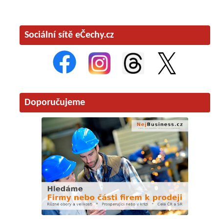
Sociální sítě eČechy.cz
Doporučujeme