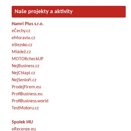
Naše projekty a aktivity
Hamri Plus s.r.o.
eČechy.cz
eMoravia.cz
eSlezsko.cz
Mládež.cz
MOTORcheckUP
NejBusiness.cz
NejChlapi.cz
NejSenioři.cz
ProdejFirem.eu
ProfiBusiness.eu
ProfiBusiness.world
TestMotoru.cz
Spolek I4U
eRecenze.eu