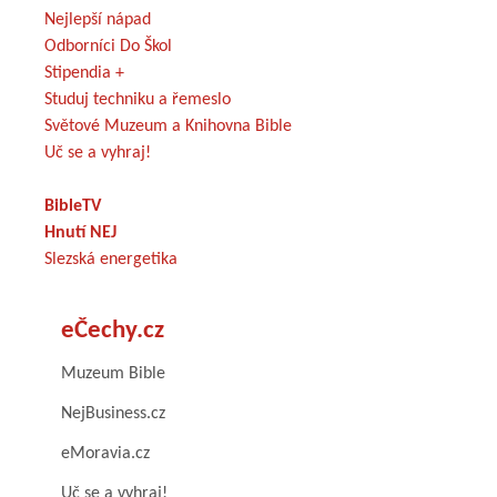
Nejlepší nápad
Odborníci Do Škol
Stipendia +
Studuj techniku a řemeslo
Světové Muzeum a Knihovna Bible
Uč se a vyhraj!
BibleTV
Hnutí NEJ
Slezská energetika
eČechy.cz
Muzeum Bible
NejBusiness.cz
eMoravia.cz
Uč se a vyhraj!