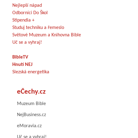
Nejlepší nápad
Odborníci Do Škol
Stipendia +
Studuj techniku a řemeslo
Světové Muzeum a Knihovna Bible
Uč se a vyhraj!
BibleTV
Hnutí NEJ
Slezská energetika
eČechy.cz
Muzeum Bible
NejBusiness.cz
eMoravia.cz
Uč se a vyhraj!