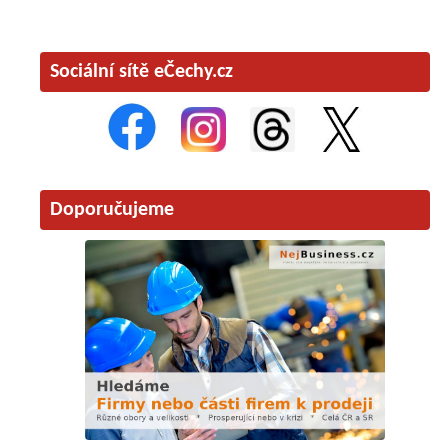
Sociální sítě eČechy.cz
Doporučujeme