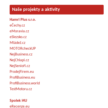
Naše projekty a aktivity
Hamri Plus s.r.o.
eČechy.cz
eMoravia.cz
eSlezsko.cz
Mládež.cz
MOTORcheckUP
NejBusiness.cz
NejChlapi.cz
NejSenioři.cz
ProdejFirem.eu
ProfiBusiness.eu
ProfiBusiness.world
TestMotoru.cz
Spolek I4U
eRecenze.eu