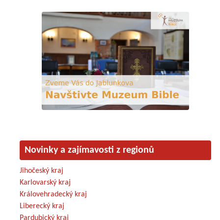
Novinky a zajímavosti z regionů
Jihočeský kraj
Karlovarský kraj
Královehradecký kraj
Liberecký kraj
Pardubický kraj