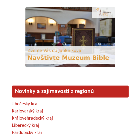
Novinky a zajímavosti z regionů
Jihočeský kraj
Karlovarský kraj
Královehradecký kraj
Liberecký kraj
Pardubický kraj