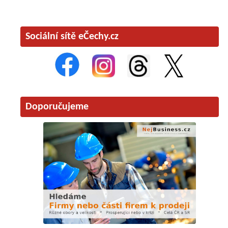
Sociální sítě eČechy.cz
Doporučujeme