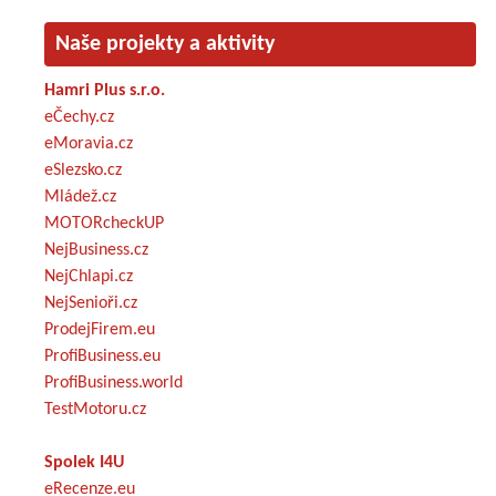
Naše projekty a aktivity
Hamri Plus s.r.o.
eČechy.cz
eMoravia.cz
eSlezsko.cz
Mládež.cz
MOTORcheckUP
NejBusiness.cz
NejChlapi.cz
NejSenioři.cz
ProdejFirem.eu
ProfiBusiness.eu
ProfiBusiness.world
TestMotoru.cz
Spolek I4U
eRecenze.eu