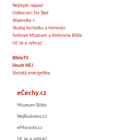
Nejlepší nápad
Odborníci Do Škol
Stipendia +
Studuj techniku a řemeslo
Světové Muzeum a Knihovna Bible
Uč se a vyhraj!
BibleTV
Hnutí NEJ
Slezská energetika
eČechy.cz
Muzeum Bible
NejBusiness.cz
eMoravia.cz
Uč se a vyhraj!