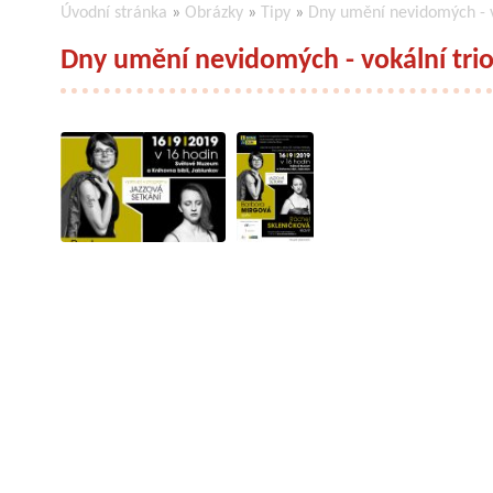
Úvodní stránka
»
Obrázky
»
Tipy
»
Dny umění nevidomých - 
Dny umění nevidomých - vokální t