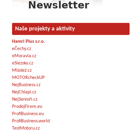
Naše projekty a aktivity
Hamri Plus s.r.o.
eČechy.cz
eMoravia.cz
eSlezsko.cz
Mládež.cz
MOTORcheckUP
NejBusiness.cz
NejChlapi.cz
NejSenioři.cz
ProdejFirem.eu
ProfiBusiness.eu
ProfiBusiness.world
TestMotoru.cz