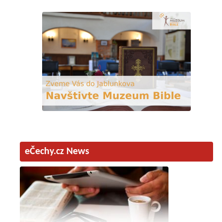
eČechy.cz News