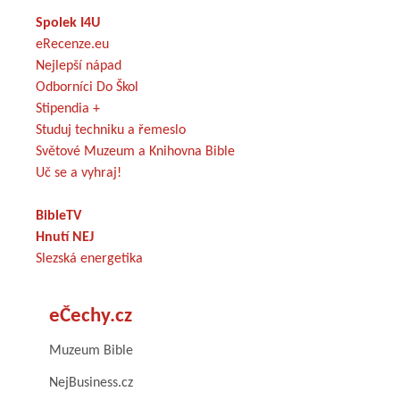
Spolek I4U
eRecenze.eu
Nejlepší nápad
Odborníci Do Škol
Stipendia +
Studuj techniku a řemeslo
Světové Muzeum a Knihovna Bible
Uč se a vyhraj!
BibleTV
Hnutí NEJ
Slezská energetika
eČechy.cz
Muzeum Bible
NejBusiness.cz