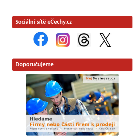
Sociální sítě eČechy.cz
Doporučujeme