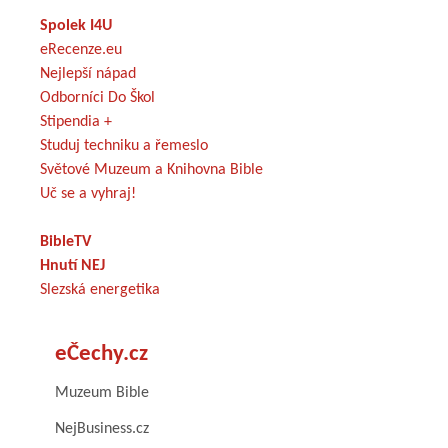
Spolek I4U
eRecenze.eu
Nejlepší nápad
Odborníci Do Škol
Stipendia +
Studuj techniku a řemeslo
Světové Muzeum a Knihovna Bible
Uč se a vyhraj!
BibleTV
Hnutí NEJ
Slezská energetika
eČechy.cz
Muzeum Bible
NejBusiness.cz