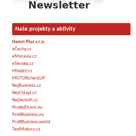
Naše projekty a aktivity
Hamri Plus s.r.o.
eČechy.cz
eMoravia.cz
eSlezsko.cz
Mládež.cz
MOTORcheckUP
NejBusiness.cz
NejChlapi.cz
NejSenioři.cz
ProdejFirem.eu
ProfiBusiness.eu
ProfiBusiness.world
TestMotoru.cz