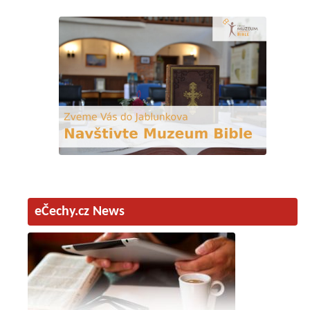
eČechy.cz News