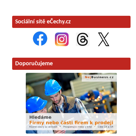
Sociální sítě eČechy.cz
Doporučujeme