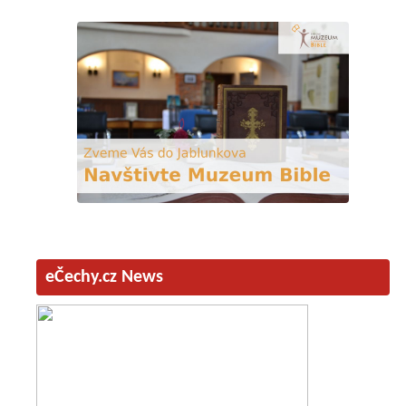
eČechy.cz News