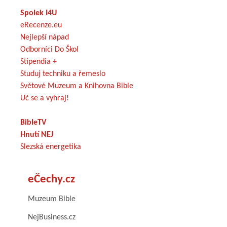
Spolek I4U
eRecenze.eu
Nejlepší nápad
Odborníci Do Škol
Stipendia +
Studuj techniku a řemeslo
Světové Muzeum a Knihovna Bible
Uč se a vyhraj!
BibleTV
Hnutí NEJ
Slezská energetika
eČechy.cz
Muzeum Bible
NejBusiness.cz