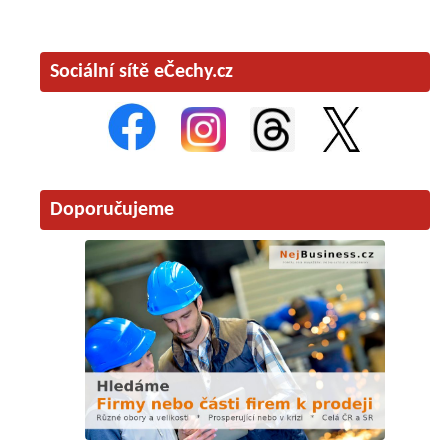
Sociální sítě eČechy.cz
Doporučujeme