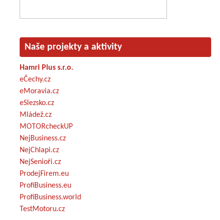
Naše projekty a aktivity
Hamri Plus s.r.o.
eČechy.cz
eMoravia.cz
eSlezsko.cz
Mládež.cz
MOTORcheckUP
NejBusiness.cz
NejChlapi.cz
NejSenioři.cz
ProdejFirem.eu
ProfiBusiness.eu
ProfiBusiness.world
TestMotoru.cz