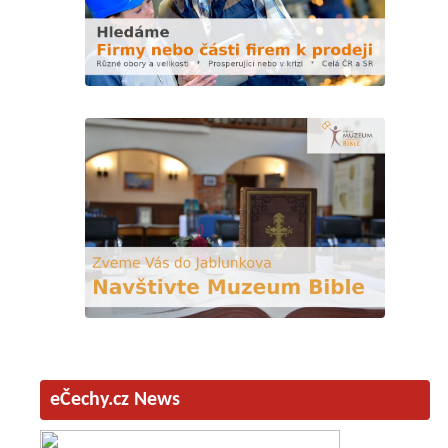
eČechy.cz News