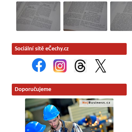
Sociální sítě eČechy.cz
Doporučujeme