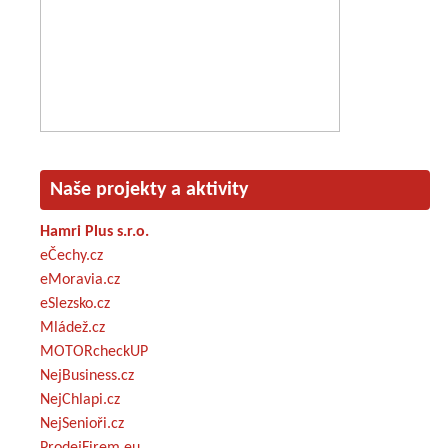
Naše projekty a aktivity
Hamri Plus s.r.o.
eČechy.cz
eMoravia.cz
eSlezsko.cz
Mládež.cz
MOTORcheckUP
NejBusiness.cz
NejChlapi.cz
NejSenioři.cz
ProdejFirem.eu