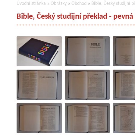
Úvodní stránka
»
Obrázky
»
Obchod
»
Bible, Český studijní 
Bible, Český studijní překlad - pevná