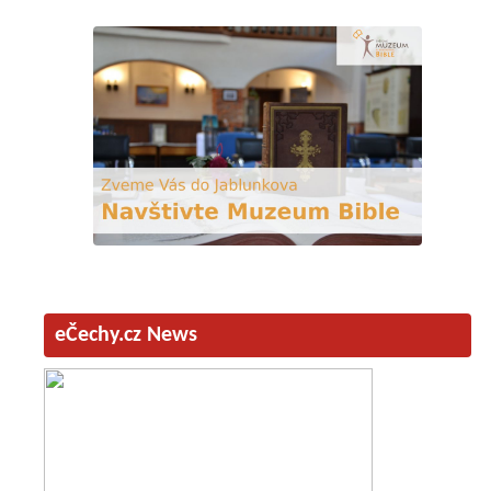
eČechy.cz News