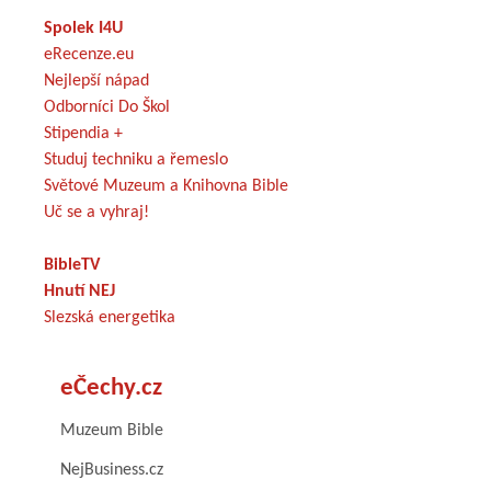
Spolek I4U
eRecenze.eu
Nejlepší nápad
Odborníci Do Škol
Stipendia +
Studuj techniku a řemeslo
Světové Muzeum a Knihovna Bible
Uč se a vyhraj!
BibleTV
Hnutí NEJ
Slezská energetika
eČechy.cz
Muzeum Bible
NejBusiness.cz