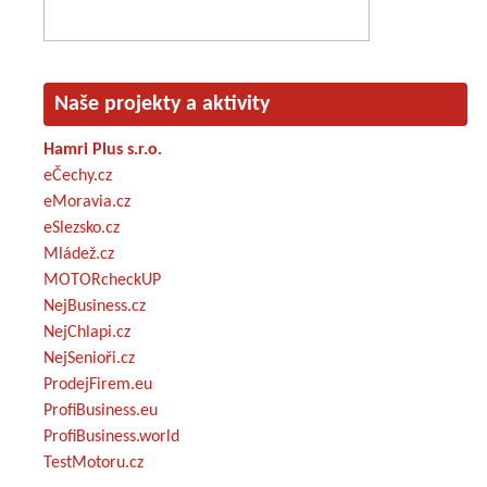
Naše projekty a aktivity
Hamri Plus s.r.o.
eČechy.cz
eMoravia.cz
eSlezsko.cz
Mládež.cz
MOTORcheckUP
NejBusiness.cz
NejChlapi.cz
NejSenioři.cz
ProdejFirem.eu
ProfiBusiness.eu
ProfiBusiness.world
TestMotoru.cz