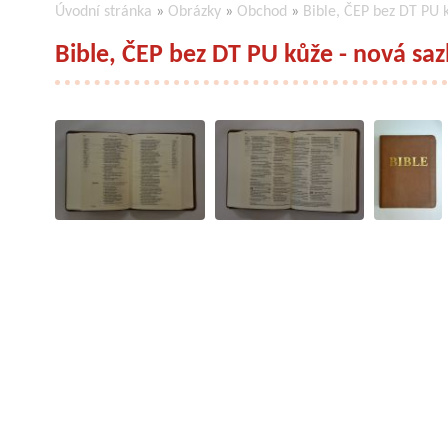
Úvodní stránka
»
Obrázky
»
Obchod
»
Bible, ČEP bez DT PU 
Bible, ČEP bez DT PU kůže - nová sa