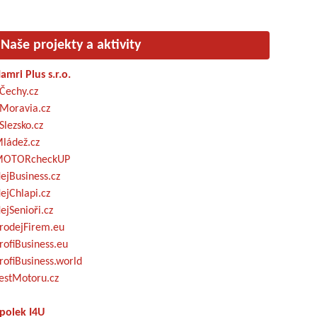
Naše projekty a aktivity
amri Plus s.r.o.
Čechy.cz
Moravia.cz
Slezsko.cz
ládež.cz
OTORcheckUP
ejBusiness.cz
ejChlapi.cz
ejSenioři.cz
rodejFirem.eu
rofiBusiness.eu
rofiBusiness.world
estMotoru.cz
polek I4U