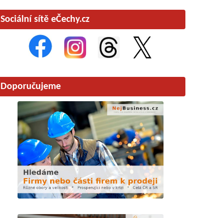
Sociální sítě eČechy.cz
Doporučujeme