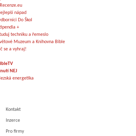
Recenze.eu
ejlepší nápad
dborníci Do Škol
tipendia +
tuduj techniku a řemeslo
větové Muzeum a Knihovna Bible
č se a vyhraj!
ibleTV
nutí NEJ
lezská energetika
Kontakt
Inzerce
Pro firmy