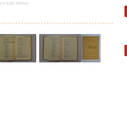
tace kůže béžová