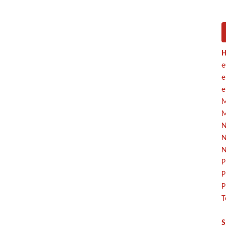
H
e
e
e
M
M
N
N
N
P
P
P
T
S