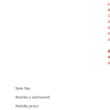
e
N
O
S
S
S
U
B
H
S
Naše tipy
Novinky a zajímavosti
Nabídky práce