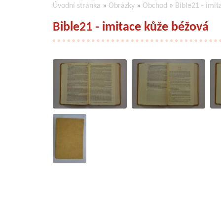
Úvodní stránka
»
Obrázky
»
Obchod
»
Bible21 - imi
Bible21 - imitace kůže béžová