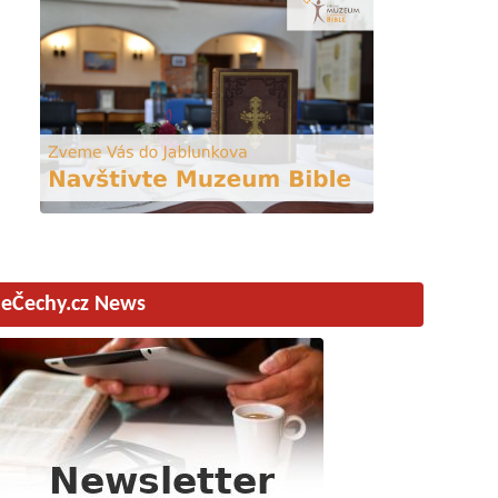
eČechy.cz News