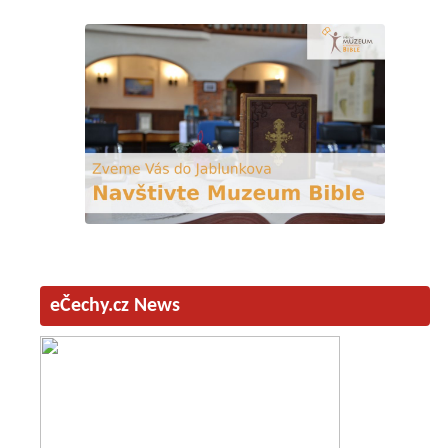
eČechy.cz News