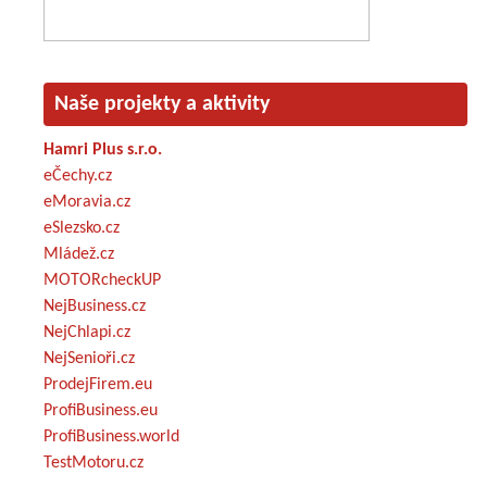
Naše projekty a aktivity
Hamri Plus s.r.o.
eČechy.cz
eMoravia.cz
eSlezsko.cz
Mládež.cz
MOTORcheckUP
NejBusiness.cz
NejChlapi.cz
NejSenioři.cz
ProdejFirem.eu
ProfiBusiness.eu
ProfiBusiness.world
TestMotoru.cz