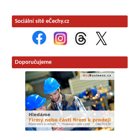
Sociální sítě eČechy.cz
Doporučujeme