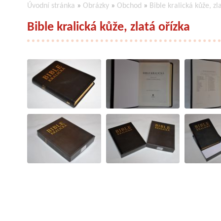
Úvodní stránka
»
Obrázky
»
Obchod
»
Bible kralická kůže, zl
Bible kralická kůže, zlatá ořízka