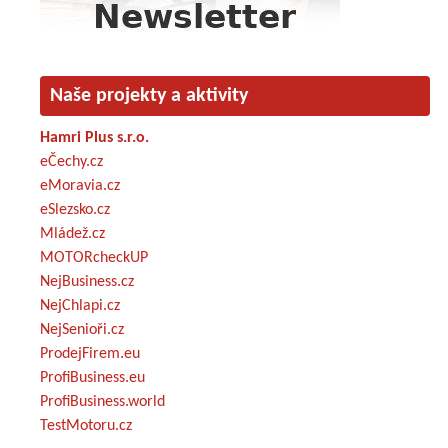
Naše projekty a aktivity
Hamri Plus s.r.o.
eČechy.cz
eMoravia.cz
eSlezsko.cz
Mládež.cz
MOTORcheckUP
NejBusiness.cz
NejChlapi.cz
NejSenioři.cz
ProdejFirem.eu
ProfiBusiness.eu
ProfiBusiness.world
TestMotoru.cz