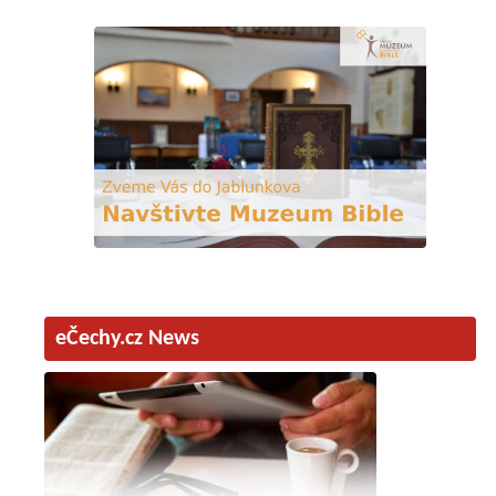
eČechy.cz News