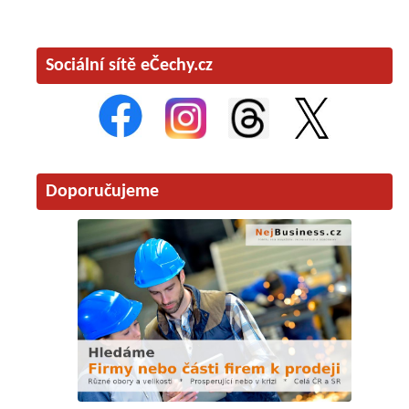
Sociální sítě eČechy.cz
Doporučujeme