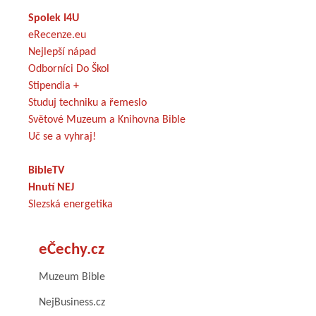
Spolek I4U
eRecenze.eu
Nejlepší nápad
Odborníci Do Škol
Stipendia +
Studuj techniku a řemeslo
Světové Muzeum a Knihovna Bible
Uč se a vyhraj!
BibleTV
Hnutí NEJ
Slezská energetika
eČechy.cz
Muzeum Bible
NejBusiness.cz