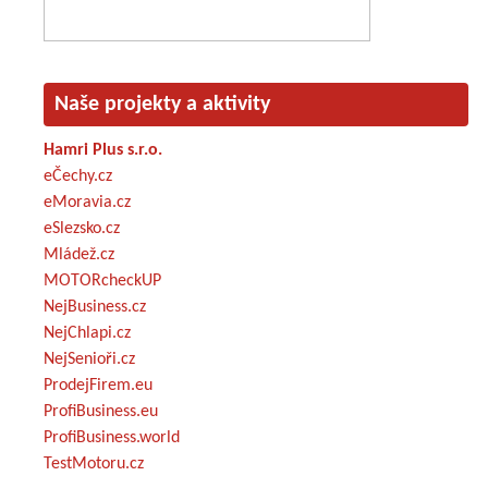
Naše projekty a aktivity
Hamri Plus s.r.o.
eČechy.cz
eMoravia.cz
eSlezsko.cz
Mládež.cz
MOTORcheckUP
NejBusiness.cz
NejChlapi.cz
NejSenioři.cz
ProdejFirem.eu
ProfiBusiness.eu
ProfiBusiness.world
TestMotoru.cz