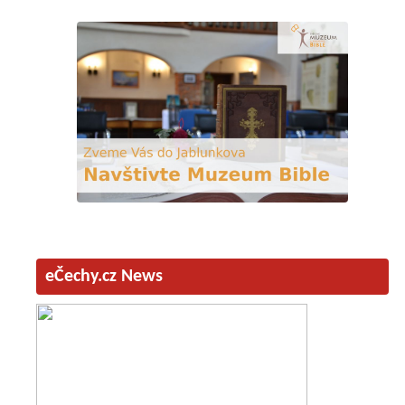
eČechy.cz News