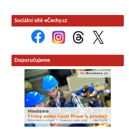
Sociální sítě eČechy.cz
Doporučujeme