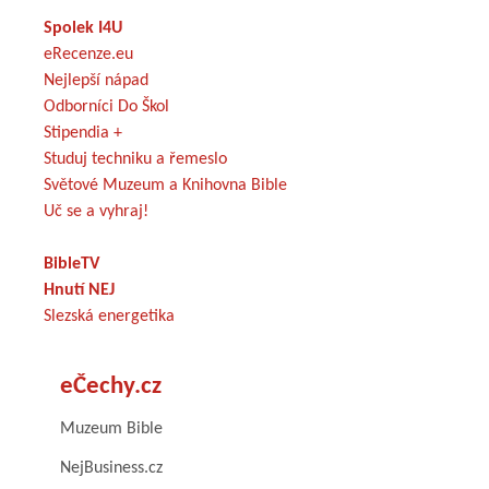
Spolek I4U
eRecenze.eu
Nejlepší nápad
Odborníci Do Škol
Stipendia +
Studuj techniku a řemeslo
Světové Muzeum a Knihovna Bible
Uč se a vyhraj!
BibleTV
Hnutí NEJ
Slezská energetika
eČechy.cz
Muzeum Bible
NejBusiness.cz