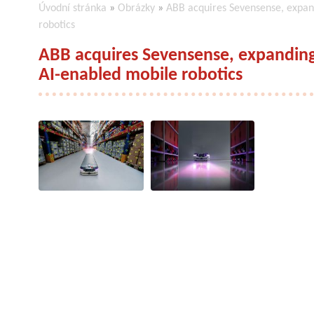
Úvodní stránka
»
Obrázky
»
ABB acquires Sevensense, expand
robotics
ABB acquires Sevensense, expanding 
AI-enabled mobile robotics