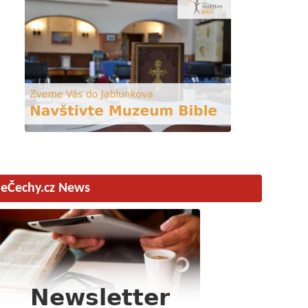
eČechy.cz News