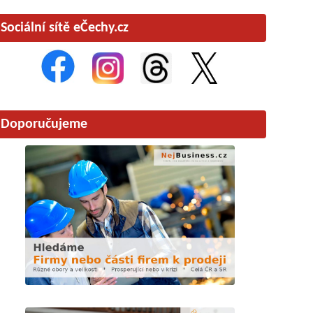
Sociální sítě eČechy.cz
Doporučujeme