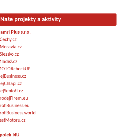
Naše projekty a aktivity
amri Plus s.r.o.
Čechy.cz
Moravia.cz
Slezsko.cz
ládež.cz
OTORcheckUP
ejBusiness.cz
ejChlapi.cz
ejSenioři.cz
rodejFirem.eu
rofiBusiness.eu
rofiBusiness.world
estMotoru.cz
polek I4U