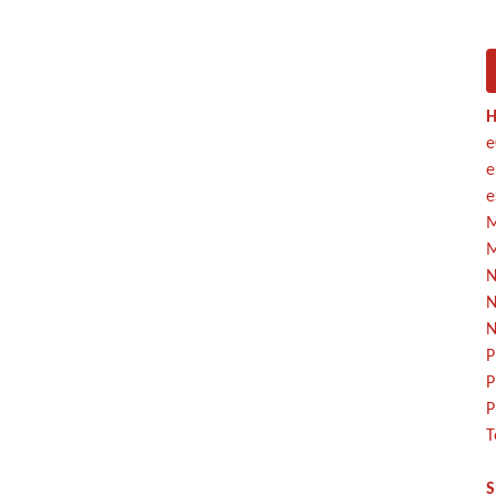
H
e
e
e
M
M
N
N
N
P
P
P
T
S