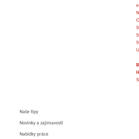
e
N
O
S
S
S
U
B
H
S
Naše tipy
Novinky a zajímavosti
Nabídky práce