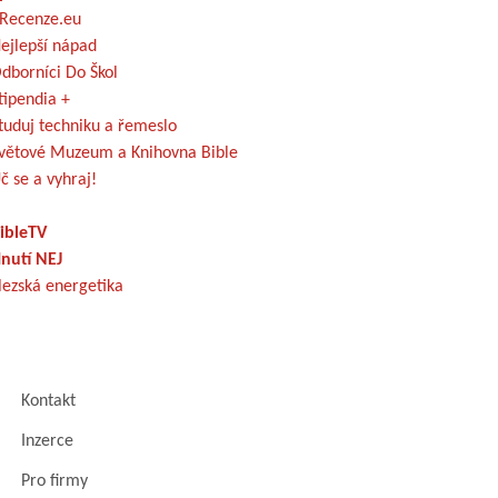
Recenze.eu
ejlepší nápad
dborníci Do Škol
tipendia +
tuduj techniku a řemeslo
větové Muzeum a Knihovna Bible
č se a vyhraj!
ibleTV
nutí NEJ
lezská energetika
Kontakt
Inzerce
Pro firmy