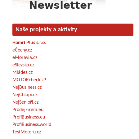
Naše projekty a aktivity
Hamri Plus s.r.o.
eČechy.cz
eMoravia.cz
eSlezsko.cz
Mládež.cz
MOTORcheckUP
NejBusiness.cz
NejChlapi.cz
NejSenioři.cz
ProdejFirem.eu
ProfiBusiness.eu
ProfiBusiness.world
TestMotoru.cz