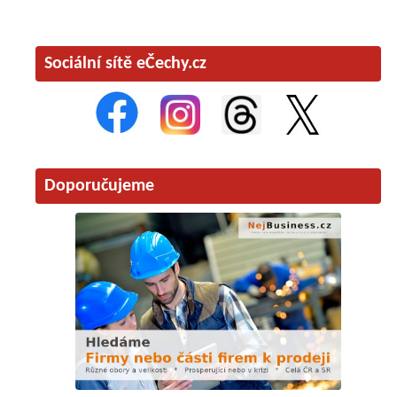
Sociální sítě eČechy.cz
Doporučujeme