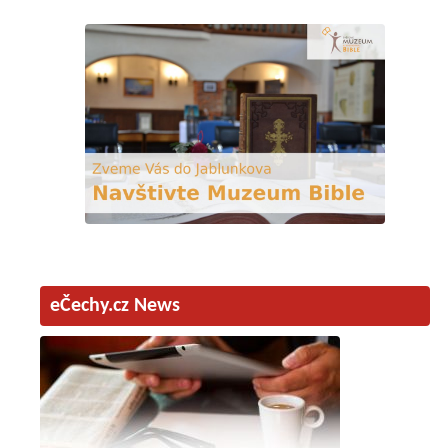
eČechy.cz News