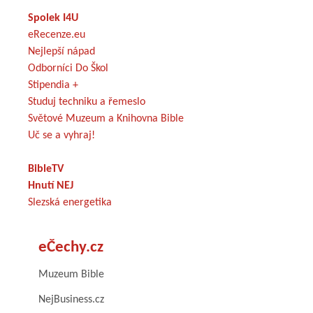
Spolek I4U
eRecenze.eu
Nejlepší nápad
Odborníci Do Škol
Stipendia +
Studuj techniku a řemeslo
Světové Muzeum a Knihovna Bible
Uč se a vyhraj!
BibleTV
Hnutí NEJ
Slezská energetika
eČechy.cz
Muzeum Bible
NejBusiness.cz