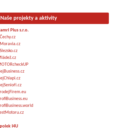
Naše projekty a aktivity
amri Plus s.r.o.
Čechy.cz
Moravia.cz
Slezsko.cz
ládež.cz
OTORcheckUP
ejBusiness.cz
ejChlapi.cz
ejSenioři.cz
rodejFirem.eu
rofiBusiness.eu
rofiBusiness.world
estMotoru.cz
polek I4U