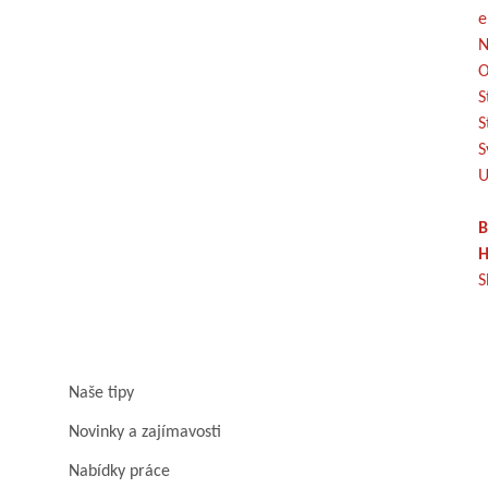
e
N
O
S
S
S
U
B
H
S
Naše tipy
Novinky a zajímavosti
Nabídky práce