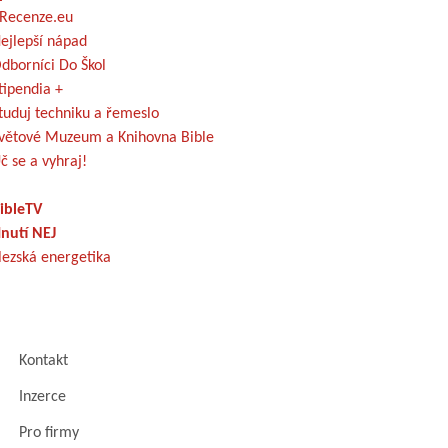
Recenze.eu
ejlepší nápad
dborníci Do Škol
tipendia +
tuduj techniku a řemeslo
větové Muzeum a Knihovna Bible
č se a vyhraj!
ibleTV
nutí NEJ
lezská energetika
Kontakt
Inzerce
Pro firmy