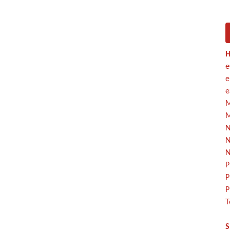
H
e
e
e
M
M
N
N
N
P
P
P
T
S