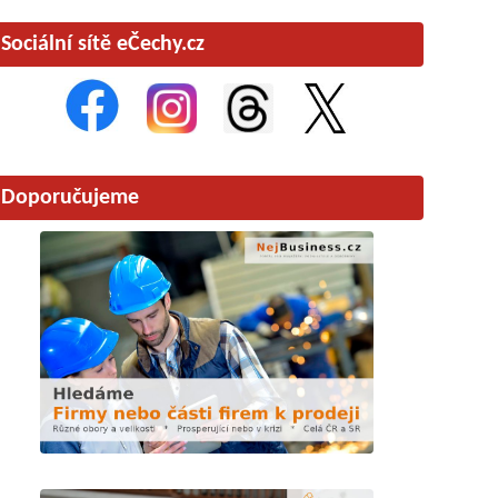
Sociální sítě eČechy.cz
Doporučujeme