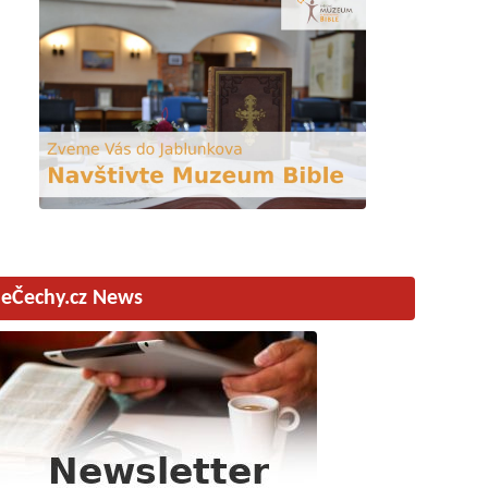
eČechy.cz News