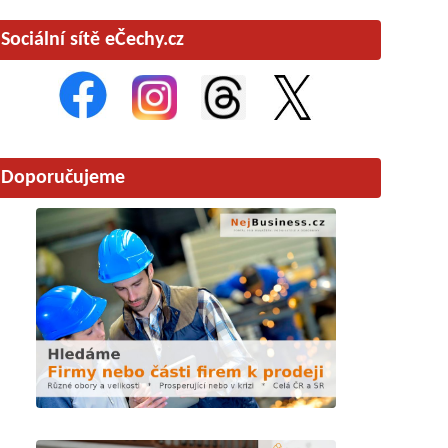
Sociální sítě eČechy.cz
Doporučujeme