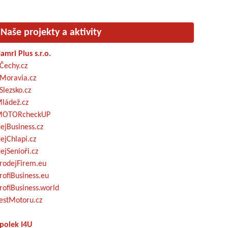
Naše projekty a aktivity
amri Plus s.r.o.
Čechy.cz
Moravia.cz
Slezsko.cz
ládež.cz
OTORcheckUP
ejBusiness.cz
ejChlapi.cz
ejSenioři.cz
rodejFirem.eu
rofiBusiness.eu
rofiBusiness.world
estMotoru.cz
polek I4U