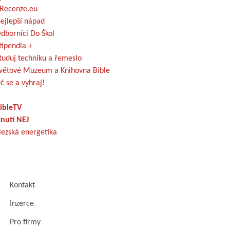
Recenze.eu
ejlepší nápad
dborníci Do Škol
tipendia +
tuduj techniku a řemeslo
větové Muzeum a Knihovna Bible
č se a vyhraj!
ibleTV
nutí NEJ
lezská energetika
Kontakt
Inzerce
Pro firmy