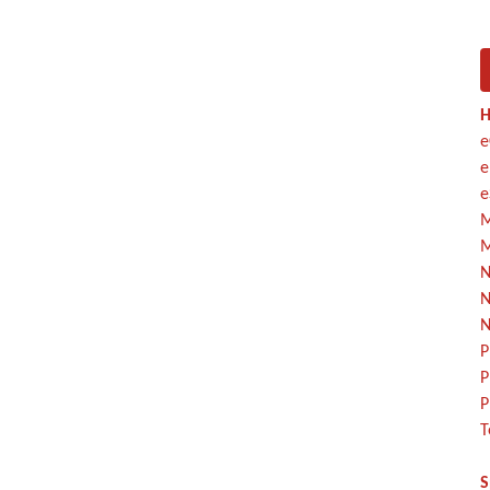
H
e
e
e
M
M
N
N
N
P
P
P
T
S