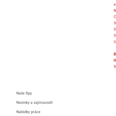
e
N
O
S
S
S
U
B
H
S
Naše tipy
Novinky a zajímavosti
Nabídky práce