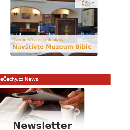
eČechy.cz News