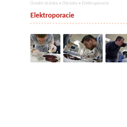
Úvodní stránka
»
Obrázky
»
Elektroporacie
Elektroporacie