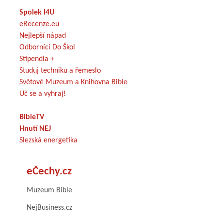
Spolek I4U
eRecenze.eu
Nejlepší nápad
Odborníci Do Škol
Stipendia +
Studuj techniku a řemeslo
Světové Muzeum a Knihovna Bible
Uč se a vyhraj!
BibleTV
Hnutí NEJ
Slezská energetika
eČechy.cz
Muzeum Bible
NejBusiness.cz