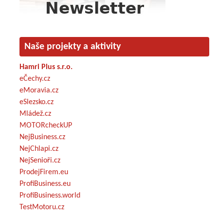
Naše projekty a aktivity
Hamri Plus s.r.o.
eČechy.cz
eMoravia.cz
eSlezsko.cz
Mládež.cz
MOTORcheckUP
NejBusiness.cz
NejChlapi.cz
NejSenioři.cz
ProdejFirem.eu
ProfiBusiness.eu
ProfiBusiness.world
TestMotoru.cz