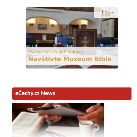
eČechy.cz News