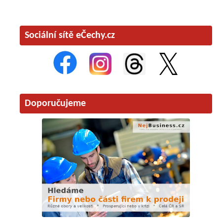
Sociální sítě eČechy.cz
Doporučujeme