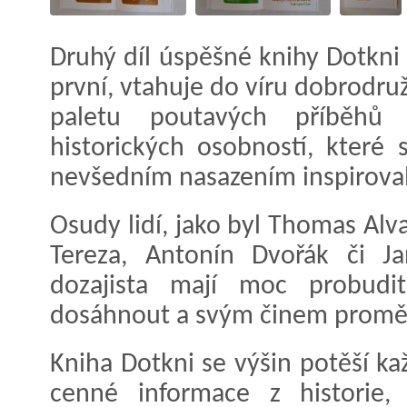
Druhý díl úspěšné knihy Dotkni 
první, vtahuje do víru dobrodru
paletu poutavých příběh
historických osobností, které 
nevšedním nasazením inspirovaly 
Osudy lidí, jako byl Thomas Alv
Tereza, Antonín Dvořák či 
dozajista mají moc probudi
dosáhnout a svým činem proměni
Kniha Dotkni se výšin potěší ka
cenné informace z historie, 