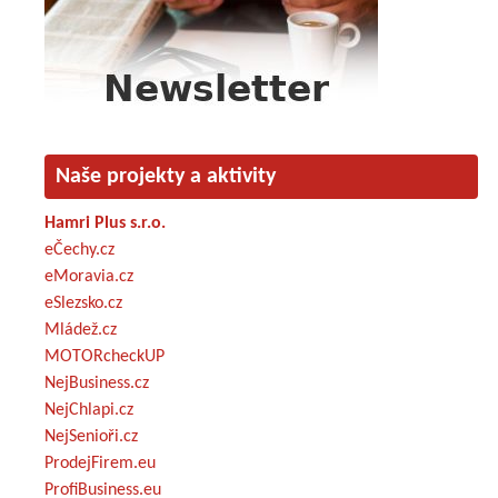
Naše projekty a aktivity
Hamri Plus s.r.o.
eČechy.cz
eMoravia.cz
eSlezsko.cz
Mládež.cz
MOTORcheckUP
NejBusiness.cz
NejChlapi.cz
NejSenioři.cz
ProdejFirem.eu
ProfiBusiness.eu