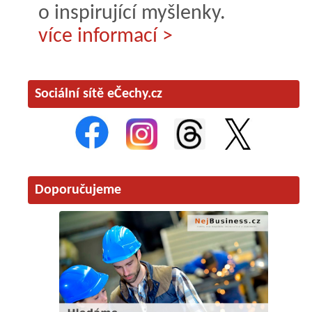
o inspirující myšlenky.
více informací >
Sociální sítě eČechy.cz
Doporučujeme