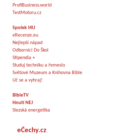
ProfiBusiness.world
TestMotoru.cz
Spolek I4U
eRecenze.eu
Nejlepší nápad
Odborníci Do Škol
Stipendia +
Studuj techniku a řemeslo
Světové Muzeum a Knihovna Bible
Uč se a vyhraj!
BibleTV
Hnutí NEJ
Slezská energetika
eČechy.cz