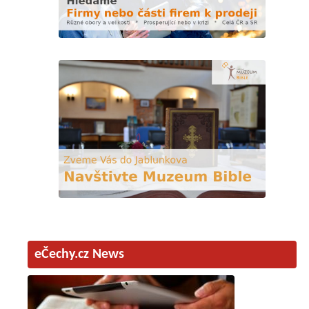
eČechy.cz News