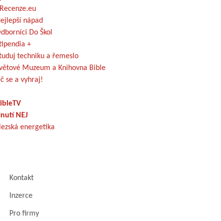
Recenze.eu
ejlepší nápad
dborníci Do Škol
tipendia +
tuduj techniku a řemeslo
větové Muzeum a Knihovna Bible
č se a vyhraj!
ibleTV
nutí NEJ
lezská energetika
Kontakt
Inzerce
Pro firmy