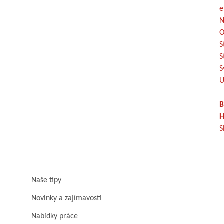
e
N
O
S
S
S
U
B
H
S
Naše tipy
Novinky a zajímavosti
Nabídky práce