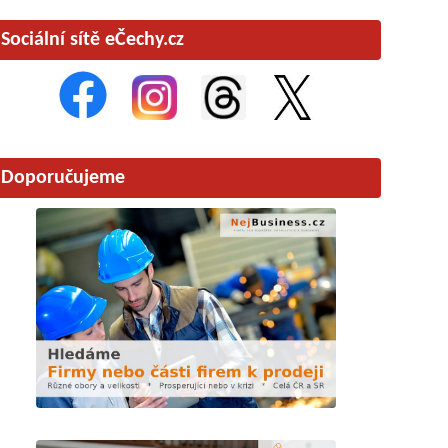
Sociální sítě eČechy.cz
Doporučujeme