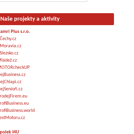
Naše projekty a aktivity
amri Plus s.r.o.
Čechy.cz
Moravia.cz
Slezsko.cz
ládež.cz
OTORcheckUP
ejBusiness.cz
ejChlapi.cz
ejSenioři.cz
rodejFirem.eu
rofiBusiness.eu
rofiBusiness.world
estMotoru.cz
polek I4U