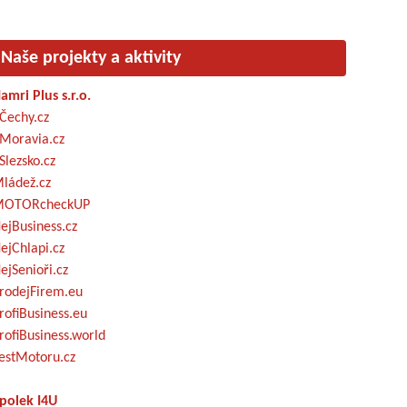
Naše projekty a aktivity
amri Plus s.r.o.
Čechy.cz
Moravia.cz
Slezsko.cz
ládež.cz
OTORcheckUP
ejBusiness.cz
ejChlapi.cz
ejSenioři.cz
rodejFirem.eu
rofiBusiness.eu
rofiBusiness.world
estMotoru.cz
polek I4U