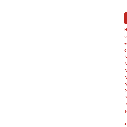
H
e
e
e
M
M
N
N
N
P
P
P
T
S