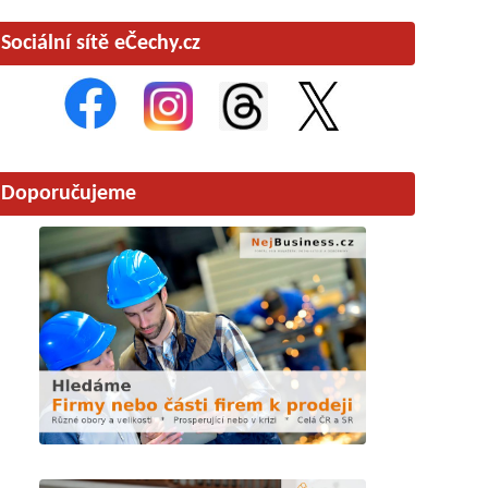
Sociální sítě eČechy.cz
Doporučujeme