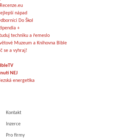
Recenze.eu
ejlepší nápad
dborníci Do Škol
tipendia +
tuduj techniku a řemeslo
větové Muzeum a Knihovna Bible
č se a vyhraj!
ibleTV
nutí NEJ
lezská energetika
Kontakt
Inzerce
Pro firmy