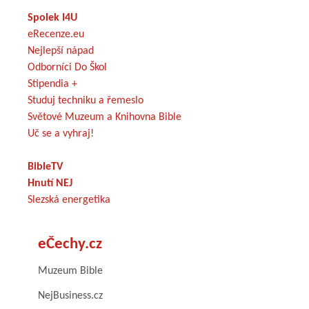
Spolek I4U
eRecenze.eu
Nejlepší nápad
Odborníci Do Škol
Stipendia +
Studuj techniku a řemeslo
Světové Muzeum a Knihovna Bible
Uč se a vyhraj!
BibleTV
Hnutí NEJ
Slezská energetika
eČechy.cz
Muzeum Bible
NejBusiness.cz