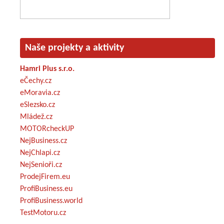
Naše projekty a aktivity
Hamri Plus s.r.o.
eČechy.cz
eMoravia.cz
eSlezsko.cz
Mládež.cz
MOTORcheckUP
NejBusiness.cz
NejChlapi.cz
NejSenioři.cz
ProdejFirem.eu
ProfiBusiness.eu
ProfiBusiness.world
TestMotoru.cz