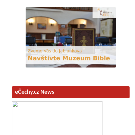
eČechy.cz News