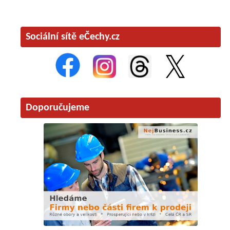
Sociální sítě eČechy.cz
Doporučujeme