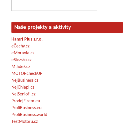
Naše projekty a aktivity
Hamri Plus s.r.o.
eČechy.cz
eMoravia.cz
eSlezsko.cz
Mládež.cz
MOTORcheckUP
NejBusiness.cz
NejChlapi.cz
NejSenioři.cz
ProdejFirem.eu
ProfiBusiness.eu
ProfiBusiness.world
TestMotoru.cz