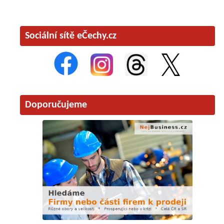
Sociální sítě eČechy.cz
Doporučujeme