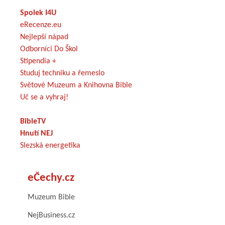
Spolek I4U
eRecenze.eu
Nejlepší nápad
Odborníci Do Škol
Stipendia +
Studuj techniku a řemeslo
Světové Muzeum a Knihovna Bible
Uč se a vyhraj!
BibleTV
Hnutí NEJ
Slezská energetika
eČechy.cz
Muzeum Bible
NejBusiness.cz