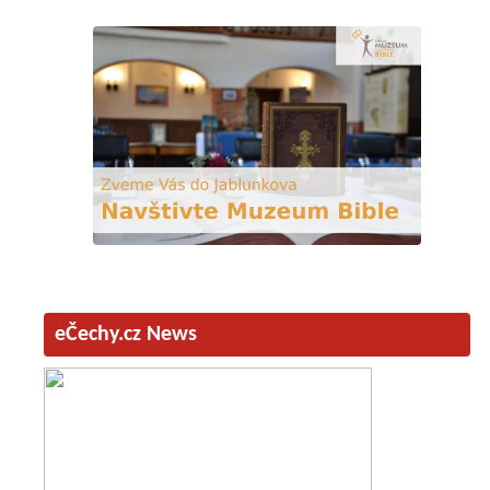
eČechy.cz News