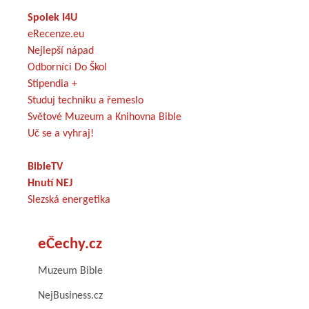
Spolek I4U
eRecenze.eu
Nejlepší nápad
Odborníci Do Škol
Stipendia +
Studuj techniku a řemeslo
Světové Muzeum a Knihovna Bible
Uč se a vyhraj!
BibleTV
Hnutí NEJ
Slezská energetika
eČechy.cz
Muzeum Bible
NejBusiness.cz