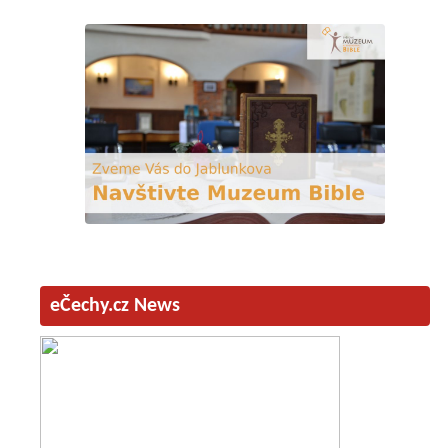
eČechy.cz News