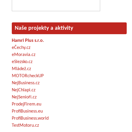
Naše projekty a aktivity
Hamri Plus s.r.o.
eČechy.cz
eMoravia.cz
eSlezsko.cz
Mládež.cz
MOTORcheckUP
NejBusiness.cz
NejChlapi.cz
NejSenioři.cz
ProdejFirem.eu
ProfiBusiness.eu
ProfiBusiness.world
TestMotoru.cz