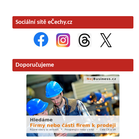
Sociální sítě eČechy.cz
Doporučujeme