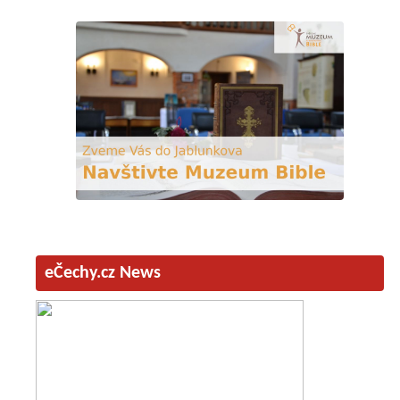
eČechy.cz News