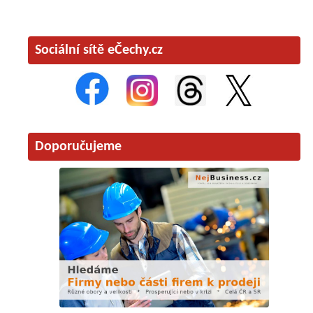
Sociální sítě eČechy.cz
Doporučujeme