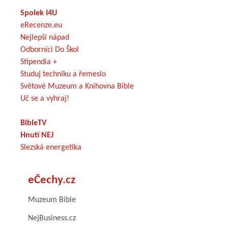
Spolek I4U
eRecenze.eu
Nejlepší nápad
Odborníci Do Škol
Stipendia +
Studuj techniku a řemeslo
Světové Muzeum a Knihovna Bible
Uč se a vyhraj!
BibleTV
Hnutí NEJ
Slezská energetika
eČechy.cz
Muzeum Bible
NejBusiness.cz