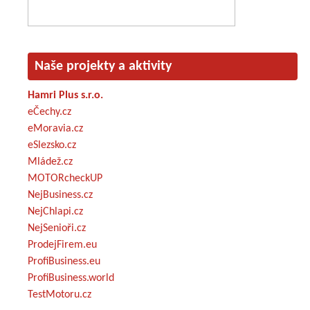
Naše projekty a aktivity
Hamri Plus s.r.o.
eČechy.cz
eMoravia.cz
eSlezsko.cz
Mládež.cz
MOTORcheckUP
NejBusiness.cz
NejChlapi.cz
NejSenioři.cz
ProdejFirem.eu
ProfiBusiness.eu
ProfiBusiness.world
TestMotoru.cz