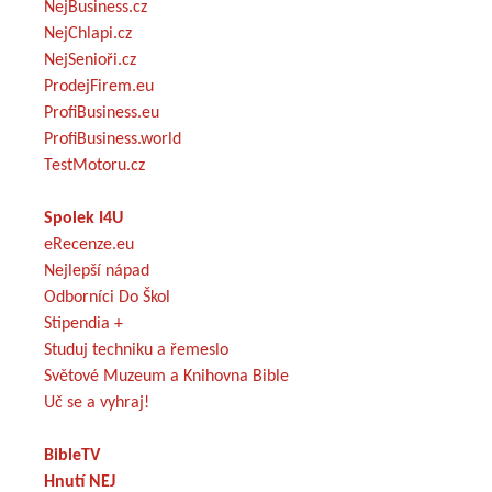
NejBusiness.cz
NejChlapi.cz
NejSenioři.cz
ProdejFirem.eu
ProfiBusiness.eu
ProfiBusiness.world
TestMotoru.cz
Spolek I4U
eRecenze.eu
Nejlepší nápad
Odborníci Do Škol
Stipendia +
Studuj techniku a řemeslo
Světové Muzeum a Knihovna Bible
Uč se a vyhraj!
BibleTV
Hnutí NEJ