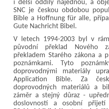
i delší oddíly najednou, a obj
SNC je českou obdobou populá
Bible a Hoffnung für alle, př
Gute Nachricht Bibel.
V letech 1994-2003 byl v rám
původní překlad Nového z
překladem Starého zákona a pra
poznámkami. Tyto poznámk
doprovodnými materiály upra
Application Bible. Za če
doprovodných materiálů a bib
záměr a stejný důraz - upředn
doslovností a osobní přijetí