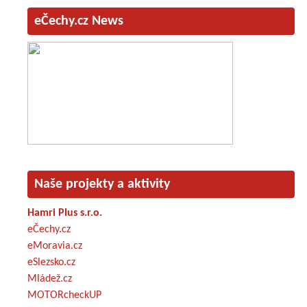
eČechy.cz News
Naše projekty a aktivity
Hamri Plus s.r.o.
eČechy.cz
eMoravia.cz
eSlezsko.cz
Mládež.cz
MOTORcheckUP