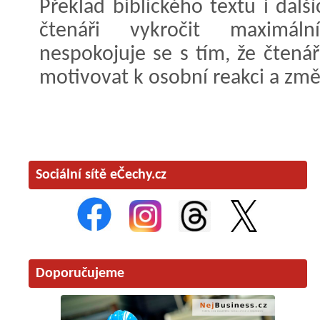
Překlad biblického textu i dalš
čtenáři vykročit maximá
nespokojuje se s tím, že čtenář
motivovat k osobní reakci a změ
Sociální sítě eČechy.cz
Doporučujeme