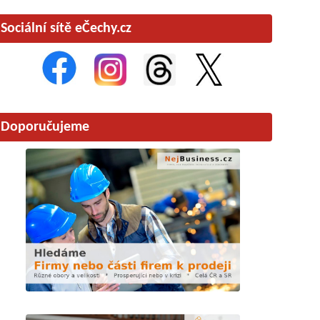
Sociální sítě eČechy.cz
Doporučujeme