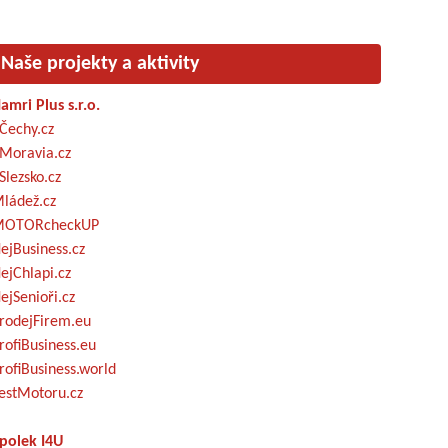
Naše projekty a aktivity
amri Plus s.r.o.
Čechy.cz
Moravia.cz
Slezsko.cz
ládež.cz
OTORcheckUP
ejBusiness.cz
ejChlapi.cz
ejSenioři.cz
rodejFirem.eu
rofiBusiness.eu
rofiBusiness.world
estMotoru.cz
polek I4U