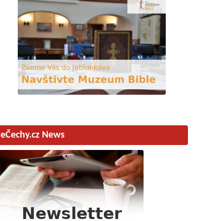
eČechy.cz News