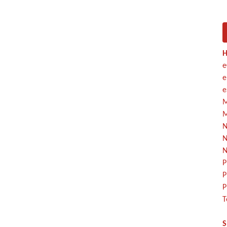
H
e
e
e
M
M
N
N
N
P
P
P
T
S