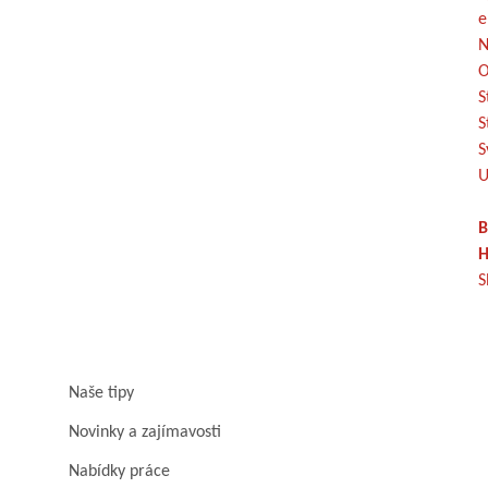
e
N
O
S
S
S
U
B
H
S
Naše tipy
Novinky a zajímavosti
Nabídky práce