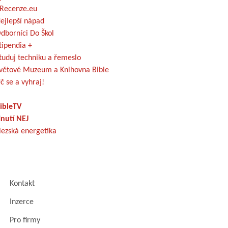
Recenze.eu
ejlepší nápad
dborníci Do Škol
tipendia +
tuduj techniku a řemeslo
větové Muzeum a Knihovna Bible
č se a vyhraj!
ibleTV
nutí NEJ
lezská energetika
Kontakt
Inzerce
Pro firmy